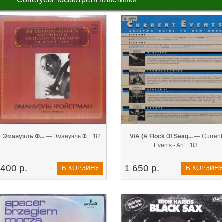
Эмануэль Ф...
— Эмануэль Ф... '82
V/A (A Flock Of Seag...
— Current
Events - Ari... '83
400 р.
1 650 р.
В КОРЗИНУ
В КОРЗИН