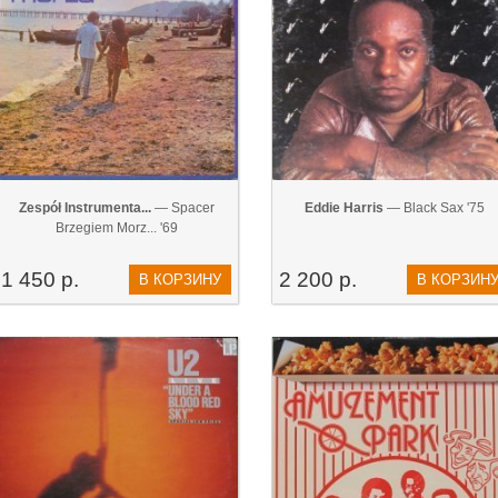
Zespół Instrumenta...
— Spacer
Eddie Harris
— Black Sax '75
Brzegiem Morz... '69
1 450 р.
2 200 р.
В КОРЗИНУ
В КОРЗИН