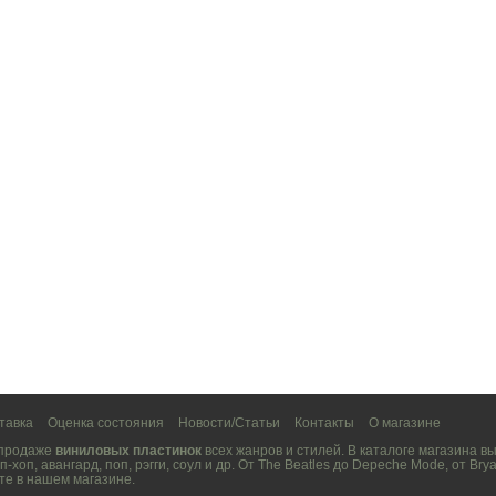
тавка
Оценка состояния
Новости/Статьи
Контакты
О магазине
 продаже
виниловых пластинок
всех жанров и стилей. В каталоге магазина 
п-хоп
,
авангард
,
поп
,
рэгги
,
соул
и др. От
The Beatles
до
Depeche Mode
, от
Brya
те в нашем магазине.