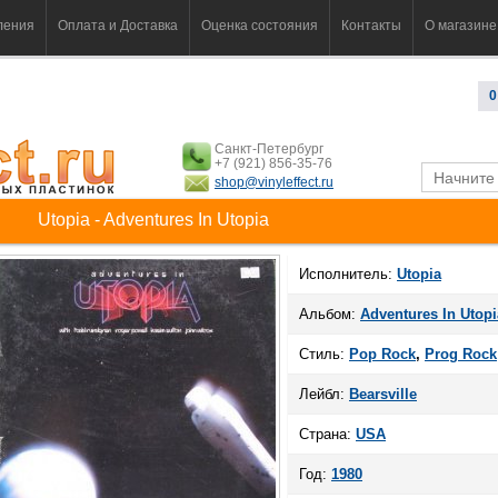
ления
Оплата и Доставка
Оценка состояния
Контакты
О магазине
0
Санкт-Петербург
+7 (921) 856-35-76
shop@vinyleffect.ru
Utopia - Adventures In Utopia
Исполнитель:
Utopia
Альбом:
Adventures In Utopi
Стиль:
Pop Rock
,
Prog Rock
Лейбл:
Bearsville
Страна:
USA
Год:
1980