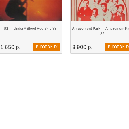
U2
— Under A Blood Red Sk... '83
Amuzement Park
— Amuzement Pa
'82
1 650 р.
3 900 р.
В КОРЗИНУ
В КОРЗИН