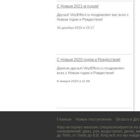
С Новым 2021-м годом!
Друзья! VinylEffect.ru поздравляет вас всех с
Новым годом и Рождеством!
30 декабря 2020 в 23:17
С Новым 2020 годом и Рождеством!
Дорогие друзья! VinylEffect.ru поздравляет
всех с Новым годом и Рождеством!
6 января 2020 в 11:09
Главная
Новые поступления
Оплата и Дос
Наш интернет-магазин специализируется на
направлений:
джаз
,
рок
,
индастриал
,
диско
,
хи
до
Yello
, от
Sade
до
B.B. King
всё это вы найде