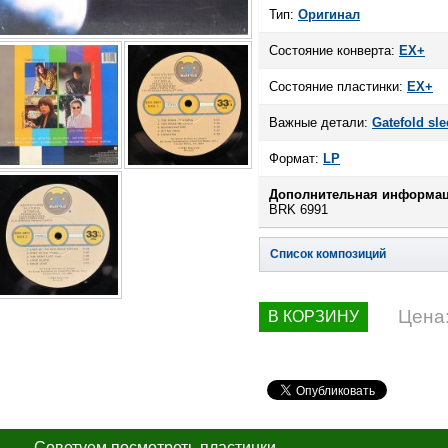
Тип:
Оригинал
Состояние конверта:
EX+
Состояние пластинки:
EX+
Важные детали:
Gatefold sle
Формат:
LP
Дополнительная информац
BRK 6991
Список композиций
Цена
В КОРЗИНУ
Советуем посмотреть пластинки