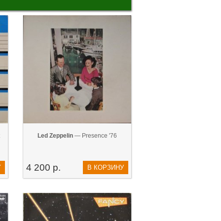
Led Zeppelin
— Presence '76
4 200 р.
У
В КОРЗИНУ