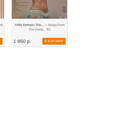
rk
Yaffa Yarkoni / Trio...
— Songs From
The Garde... '63
1 950 р.
У
В КОРЗИНУ