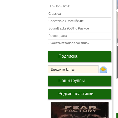
Hip-Hop / R'n'B
Classical
Советские / Российские
Soundtracks (OST) / Разное
Распродажа
Скачать каталог пластинок
Подписка
Наши группы
Редкие пластинки