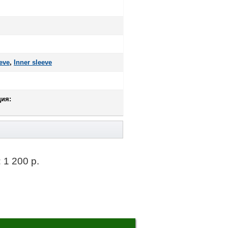
eve
,
Inner sleeve
ия:
:
1 200 р.