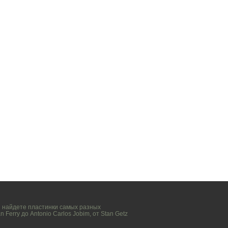
вы найдете пластинки самых разных
n Ferry
до
Antonio Carlos Jobim
, от
Stan Getz