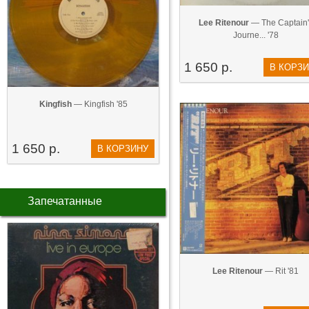
Lee Ritenour
— The Captain'
Journe... '78
1 650 р.
В КОРЗ
Kingfish
— Kingfish '85
1 650 р.
В КОРЗИНУ
Запечатанные
Lee Ritenour
— Rit '81