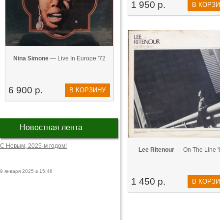
1 950 р.
В КОРЗ
Nina Simone
— Live In Europe '72
6 900 р.
В КОРЗИНУ
Новостная лента
С Новым, 2025-м годом!
Lee Ritenour
— On The Line '
9 января 2025 в 15:46
1 450 р.
В КОРЗ