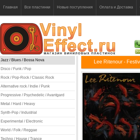
Главная
Все пластинки
Новые поступления
Оплата и Доставка
Jazz / Blues / Bossa Nova
Lee Ritenour - Festiv
Disco / Funk / Pop
Rock / Pop-Rock / Classic Rock
Alternative rock / Indie / Punk
Progressive / Psychedelic / Avantgard
Metal / Hard / Heavy
Synth-Pop / Industrial
Experimental / Electronic
World / Folk / Reggae
Techno / House / Trance