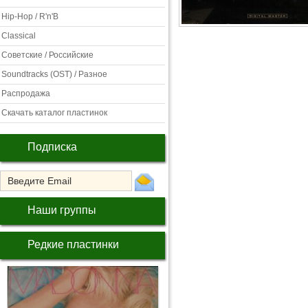
Hip-Hop / R'n'B
Classical
Советские / Российские
Soundtracks (OST) / Разное
Распродажа
Скачать каталог пластинок
Подписка
Наши группы
Редкие пластинки