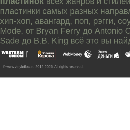
пластинок
всех жанров и стилей
пластинки самых разных направ
хип-хоп
,
авангард
,
поп
,
рэгги
,
со
Mode
, от
Bryan Ferry
до
Antonio 
Sade
до
B.B. King
всё это вы най
© www.vinyleffect.ru 2012-2026. All rights reserved.