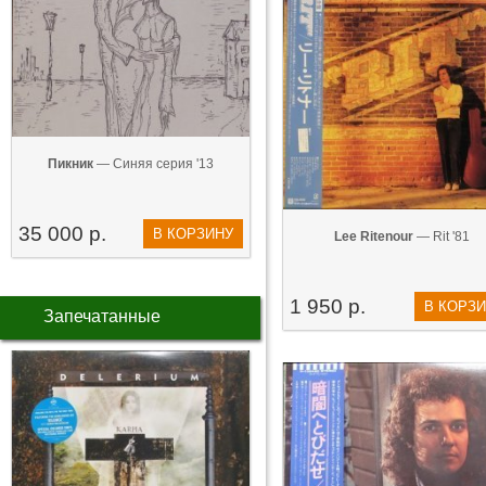
Пикник
— Синяя серия '13
35 000 р.
В КОРЗИНУ
Lee Ritenour
— Rit '81
1 950 р.
В КОРЗ
Запечатанные