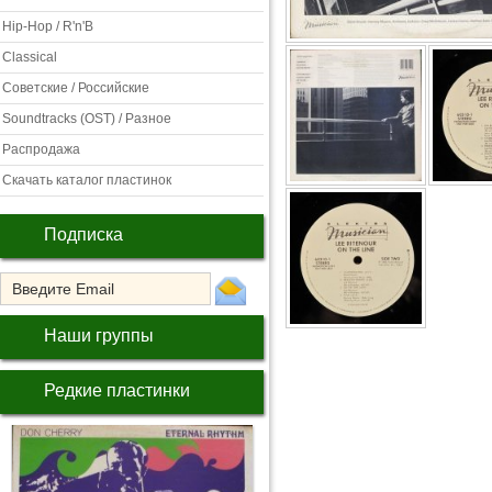
Hip-Hop / R'n'B
Classical
Советские / Российские
Soundtracks (OST) / Разное
Распродажа
Скачать каталог пластинок
Подписка
Наши группы
Редкие пластинки