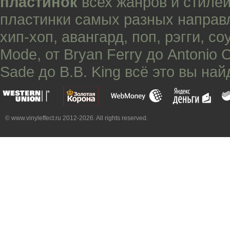
пластинок
всех жанров и стилей
пластинки самых разных направ
хип-хоп
,
авангард
,
поп
,
рэгги
,
со
Mode
, от
Bryan Ferry
до
Antonio 
Sade
до
B.B. King
всё это вы най
© www.vinyleffect.ru 2012-2026. All rights reserved.