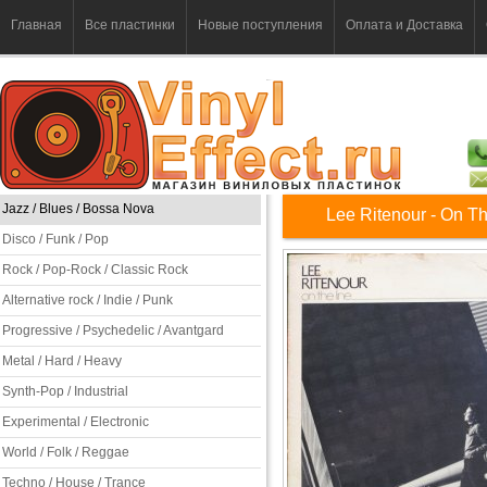
Главная
Все пластинки
Новые поступления
Оплата и Доставка
Jazz / Blues / Bossa Nova
Lee Ritenour - On T
Disco / Funk / Pop
Rock / Pop-Rock / Classic Rock
Alternative rock / Indie / Punk
Progressive / Psychedelic / Avantgard
Metal / Hard / Heavy
Synth-Pop / Industrial
Experimental / Electronic
World / Folk / Reggae
Techno / House / Trance