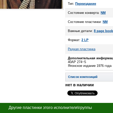
Тип:
Переиздание
Состояние конверта:
NM
Состояние пластинки:
NM
Важные детали:
8 page book
Формат:
2 LP
Редкая пластинка
Дополнительная информац
40AP 274~5
Японское издание 1976 года
Список композиций
нет в наличии
Другие пластинки этого исполнителя\группы