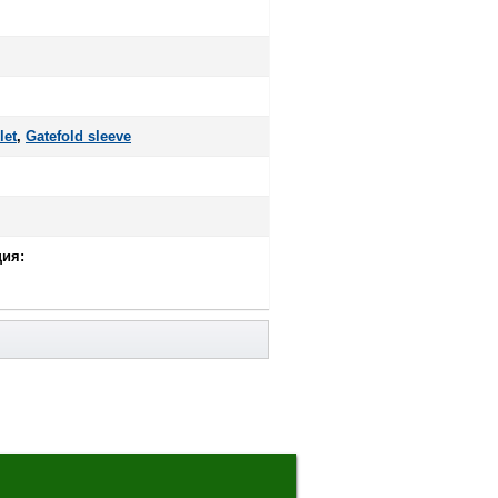
let
,
Gatefold sleeve
ия: