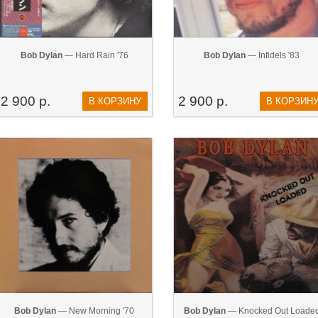
Bob Dylan
— Hard Rain '76
Bob Dylan
— Infidels '83
2 900 р.
2 900 р.
В КОРЗИНУ
В КОРЗИН
Bob Dylan
— New Morning '70
Bob Dylan
— Knocked Out Loade