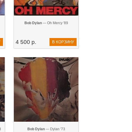
Bob Dylan
— Oh Mercy '89
4 500 р.
У
В КОРЗИНУ
d
Bob Dylan
— Dylan '73