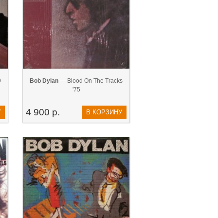
9
Bob Dylan
— Blood On The Tracks
'75
4 900 р.
У
В КОРЗИНУ