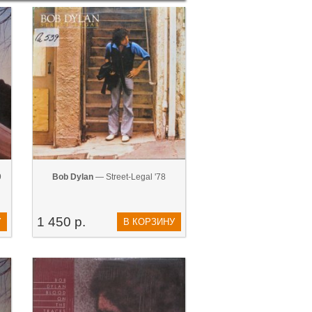
9
Bob Dylan
— Street-Legal '78
1 450 р.
У
В КОРЗИНУ