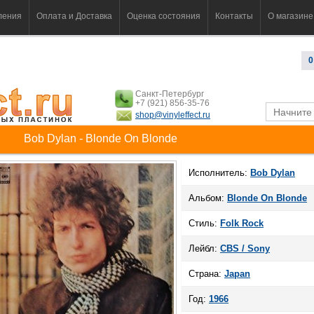
ления
Оплата и Доставка
Оценка состояния
Контакты
О магазине
0
Санкт-Петербург
+7 (921) 856-35-76
shop@vinyleffect.ru
Bob Dylan - Blonde On Blonde
Исполнитель:
Bob Dylan
Альбом:
Blonde On Blonde
Стиль:
Folk Rock
Лейбл:
CBS / Sony
Страна:
Japan
Год:
1966