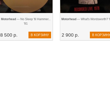
Motorhead
— No Sleep 'til Hammer...
Motorhead
— What's Wordsworth? '
'81
8 500 р.
2 900 р.
В КОРЗИНУ
В КОРЗИН