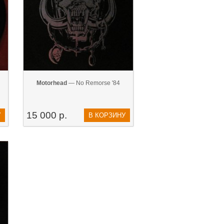
Motorhead
— No Remorse '84
15 000 р.
У
В КОРЗИНУ