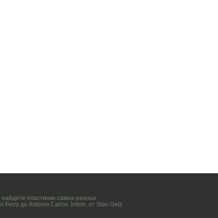
вы найдете пластинки самых разных
n Ferry
до
Antonio Carlos Jobim
, от
Stan Getz