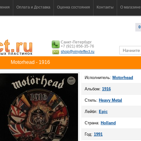
ления
Оплата и Доставка
Оценка состояния
Контакты
О магазине
0
Санкт-Петербург
+7 (921) 856-35-76
shop@vinyleffect.ru
Motorhead - 1916
Исполнитель:
Motorhead
Альбом:
1916
Стиль:
Heavy Metal
Лейбл:
Epic
Страна:
Holland
Год:
1991