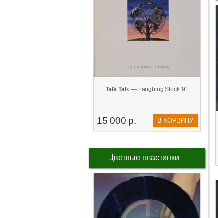
Talk Talk
— Laughing Stock '91
15 000 р.
В КОРЗИНУ
Цветные пластинки