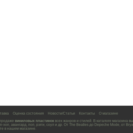
тавка
Оценка состояния
Новости/Статьи
Контакты
О магазине
 продаже
виниловых пластинок
всех жанров и стилей. В каталоге магазина 
п-хоп
,
авангард
,
поп
,
рэгги
,
соул
и др. От
The Beatles
до
Depeche Mode
, от
Brya
те в нашем магазине.