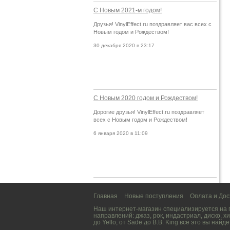
С Новым 2021-м годом!
Друзья! VinylEffect.ru поздравляет вас всех с
Новым годом и Рождеством!
30 декабря 2020 в 23:17
С Новым 2020 годом и Рождеством!
Дорогие друзья! VinylEffect.ru поздравляет
всех с Новым годом и Рождеством!
6 января 2020 в 11:09
Главная
Новые поступления
Оплата и Дос
Наш интернет-магазин специализируется на
направлений:
джаз
,
рок
,
индастриал
,
диско
,
хи
до
Yello
, от
Sade
до
B.B. King
всё это вы найде