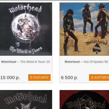
Motorhead
— The Wörld Is Yours '10
Motorhead
— Ace Of Spades '80
15 000 р.
6 500 р.
В КОРЗИНУ
В КОРЗИН