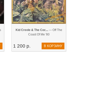
s
Kid Creole & The Coc...
— Off The
Coast Of Me '80
1 200 р.
У
В КОРЗИНУ