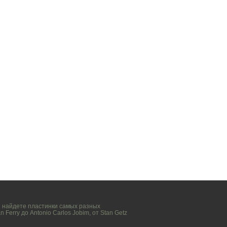
вы найдете пластинки самых разных
n Ferry
до
Antonio Carlos Jobim
, от
Stan Getz