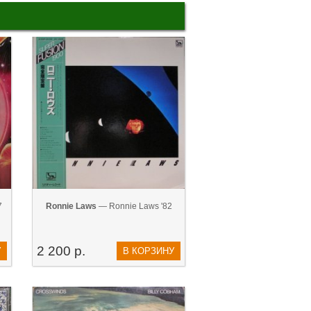
7
Ronnie Laws
— Ronnie Laws '82
2 200 р.
У
В КОРЗИНУ