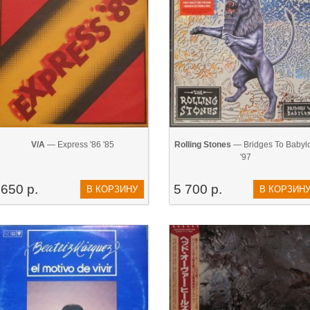
V/A
— Express '86 '85
Rolling Stones
— Bridges To Babyl
'97
650 р.
5 700 р.
В КОРЗИНУ
В КОРЗИН