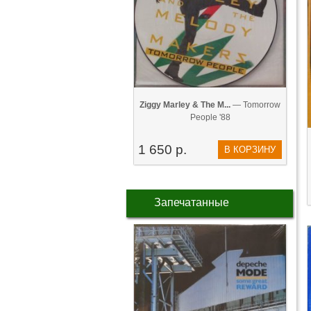
Ziggy Marley & The M...
— Tomorrow
People '88
1 650 р.
В КОРЗИНУ
Запечатанные