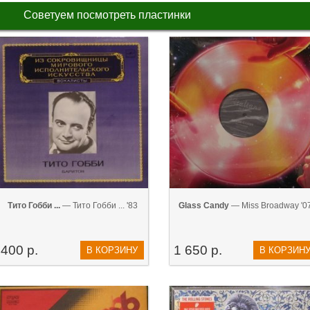
Советуем посмотреть пластинки
Тито Гобби ...
— Тито Гобби ... '83
Glass Candy
— Miss Broadway '0
400 р.
1 650 р.
В КОРЗИНУ
В КОРЗИН