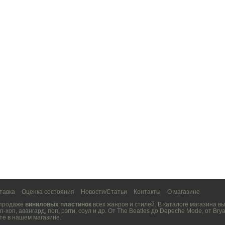
тавка
Оценка состояния
Новости/Статьи
Контакты
О магазине
 продаже
виниловых пластинок
всех жанров и стилей. В каталоге магазина 
п-хоп
,
авангард
,
поп
,
рэгги
,
соул
и др. От
The Beatles
до
Depeche Mode
, от
Brya
те в нашем магазине.