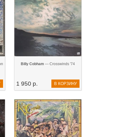
on
Billy Cobham
— Crosswinds '74
1 950 р.
У
В КОРЗИНУ