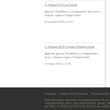
С Новым 2021-м годом!
Друзья! VinylEffect.ru поздравляет вас всех с
Новым годом и Рождеством!
30 декабря 2020 в 23:17
С Новым 2020 годом и Рождеством!
Дорогие друзья! VinylEffect.ru поздравляет
всех с Новым годом и Рождеством!
6 января 2020 в 11:09
Главная
Новые поступления
Оплата и Дос
Наш интернет-магазин специализируется на
направлений:
джаз
,
рок
,
индастриал
,
диско
,
хи
до
Yello
, от
Sade
до
B.B. King
всё это вы найде