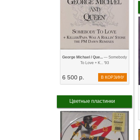
George Michael / Que...
— Somebody
To Love + K... '93
6 500 р.
В КОРЗИНУ
Цветные пластинки