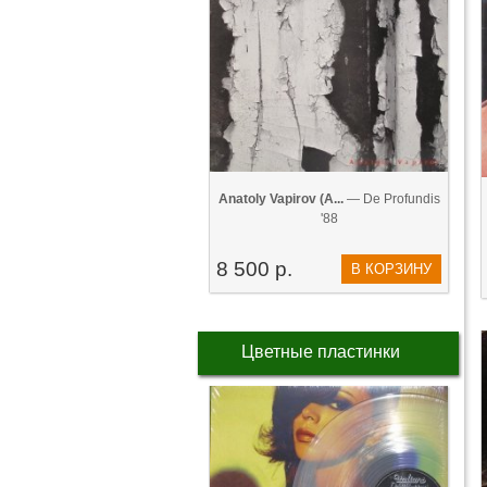
Anatoly Vapirov (А...
— De Profundis
'88
8 500 р.
В КОРЗИНУ
Цветные пластинки