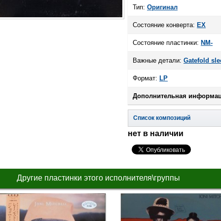
Тип:
Оригинал
Состояние конверта:
EX
Состояние пластинки:
NM-
Важные детали:
Gatefold sle
Формат:
LP
Дополнительная информац
Список композиций
нет в наличии
Другие пластинки этого исполнителя\группы