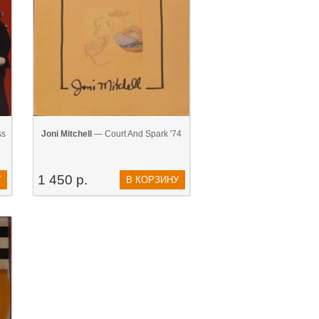
ss
Joni Mitchell
— Court And Spark '74
1 450 р.
У
В КОРЗИНУ