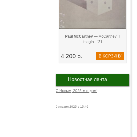
Paul McCartney
— McCartney III
Imagin... '21
4 200 р.
В КОРЗИНУ
Новостная лента
С Новым, 2025-м годом!
9 января 2025 в 15:46