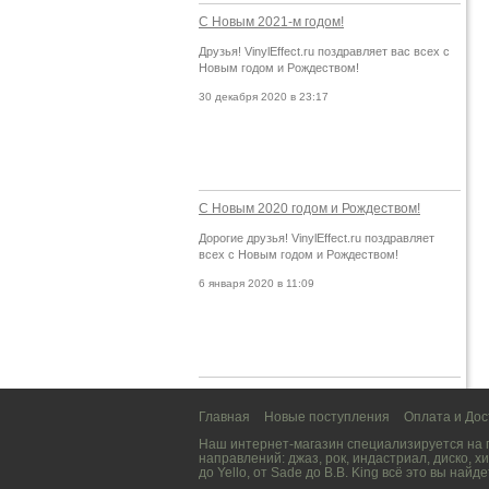
С Новым 2021-м годом!
Друзья! VinylEffect.ru поздравляет вас всех с
Новым годом и Рождеством!
30 декабря 2020 в 23:17
С Новым 2020 годом и Рождеством!
Дорогие друзья! VinylEffect.ru поздравляет
всех с Новым годом и Рождеством!
6 января 2020 в 11:09
Главная
Новые поступления
Оплата и Дос
Наш интернет-магазин специализируется на
направлений:
джаз
,
рок
,
индастриал
,
диско
,
хи
до
Yello
, от
Sade
до
B.B. King
всё это вы найде