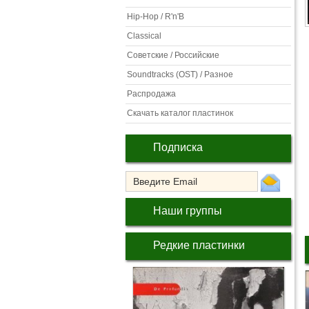
Hip-Hop / R'n'B
Classical
Советские / Российские
Soundtracks (OST) / Разное
Распродажа
Скачать каталог пластинок
Подписка
Наши группы
Редкие пластинки