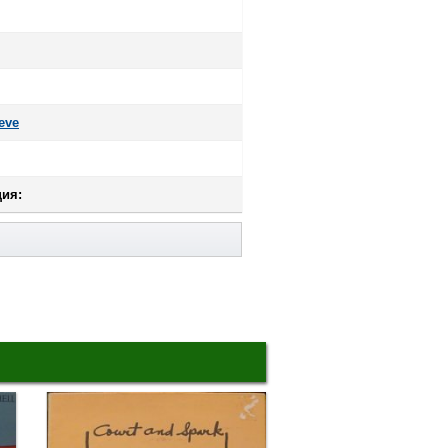
eve
ия: