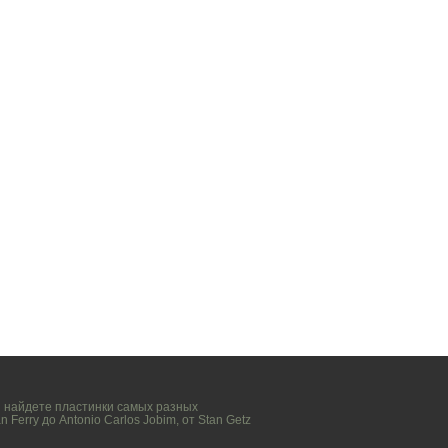
вы найдете пластинки самых разных
n Ferry
до
Antonio Carlos Jobim
, от
Stan Getz