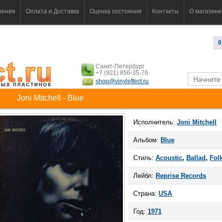
ления
Оплата и Доставка
Оценка состояния
Контакты
О магазине
0
Санкт-Петербург
+7 (921) 856-35-76
shop@vinyleffect.ru
Joni Mitchell - Blue
Исполнитель:
Joni Mitchell
Альбом:
Blue
Стиль:
Acoustic
,
Ballad
,
Fol
Лейбл:
Reprise Records
Страна:
USA
Год:
1971