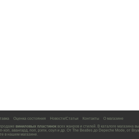
тавка
Оценка состояния
Новости/Статьи
Контакты
О магазине
 продаже
виниловых пластинок
всех жанров и стилей. В каталоге магазина 
п-хоп
,
авангард
,
поп
,
рэгги
,
соул
и др. От
The Beatles
до
Depeche Mode
, от
Brya
те в нашем магазине.