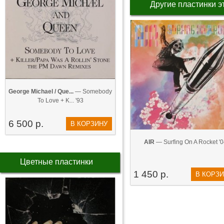
Другие пластинки э
George Michael / Que...
— Somebody
To Love + K... '93
6 500 р.
В КОРЗИНУ
AIR
— Surfing On A Rocket '0
Цветные пластинки
1 450 р.
В КОРЗ