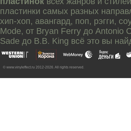
пластинок
всех жанров и стилей
пластинки самых разных направ
хип-хоп
,
авангард
,
поп
,
рэгги
,
со
Mode
, от
Bryan Ferry
до
Antonio 
Sade
до
B.B. King
всё это вы най
© www.vinyleffect.ru 2012-2026. All rights reserved.