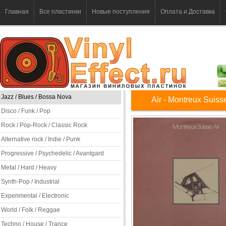
Главная
Все пластинки
Новые поступления
Оплата и Доставка
Jazz / Blues / Bossa Nova
Air - Montreux Suiss
Disco / Funk / Pop
Rock / Pop-Rock / Classic Rock
Alternative rock / Indie / Punk
Progressive / Psychedelic / Avantgard
Metal / Hard / Heavy
Synth-Pop / Industrial
Experimental / Electronic
World / Folk / Reggae
Techno / House / Trance