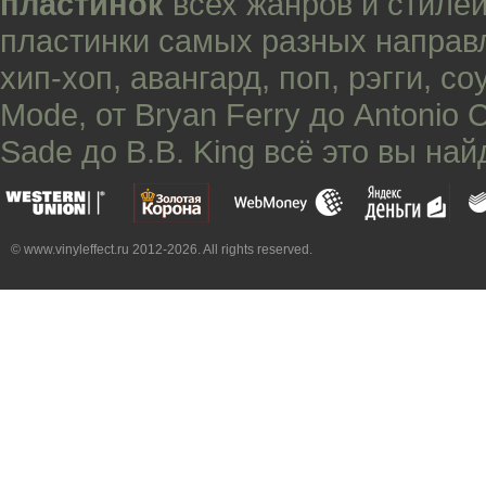
пластинок
всех жанров и стилей
пластинки самых разных направ
хип-хоп
,
авангард
,
поп
,
рэгги
,
со
Mode
, от
Bryan Ferry
до
Antonio 
Sade
до
B.B. King
всё это вы най
© www.vinyleffect.ru 2012-2026. All rights reserved.