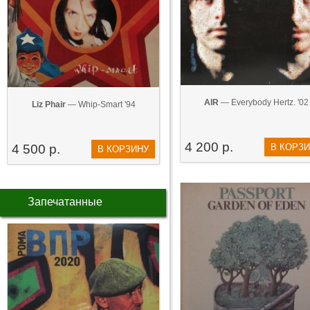
AIR
— Everybody Hertz. '02
Liz Phair
— Whip-Smart '94
4 200 р.
4 500 р.
В КОРЗ
В КОРЗИНУ
Запечатанные