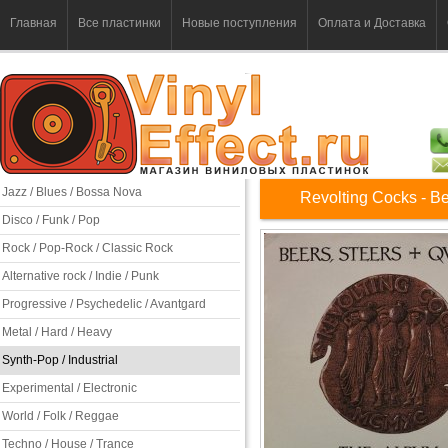
Главная
Все пластинки
Новые поступления
Оплата и Доставка
Jazz / Blues / Bossa Nova
Revolting Cocks - B
Disco / Funk / Pop
Rock / Pop-Rock / Classic Rock
Alternative rock / Indie / Punk
Progressive / Psychedelic / Avantgard
Metal / Hard / Heavy
Synth-Pop / Industrial
Experimental / Electronic
World / Folk / Reggae
Techno / House / Trance