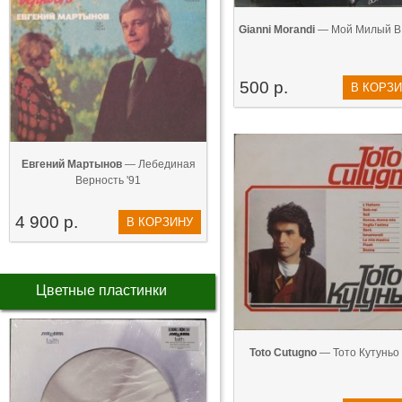
Gianni Morandi
— Мой Милый В..
500 р.
В КОРЗ
Евгений Мартынов
— Лебединая
Верность '91
4 900 р.
В КОРЗИНУ
Цветные пластинки
Toto Cutugno
— Тото Кутуньо 