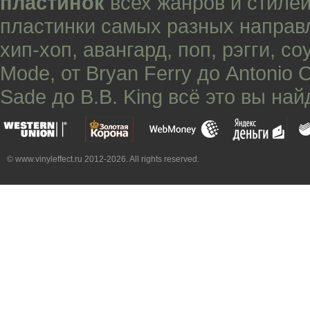
пластинок
всех жанров и стилей
пластинки самых разных направ
хип-хоп
,
авангард
,
поп
,
рэгги
,
со
Mode
, от
Bryan Ferry
до
Antonio 
Sade
до
B.B. King
всё это вы най
© www.vinyleffect.ru 2012-2026. All rights reserved.