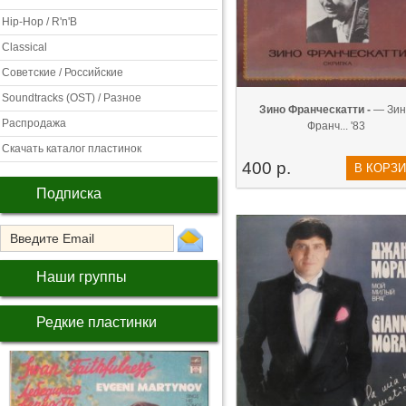
Hip-Hop / R'n'B
Classical
Советские / Российские
Soundtracks (OST) / Разное
Зино Франческатти -
— Зин
Распродажа
Франч... '83
Скачать каталог пластинок
400 р.
В КОРЗ
Подписка
Наши группы
Редкие пластинки