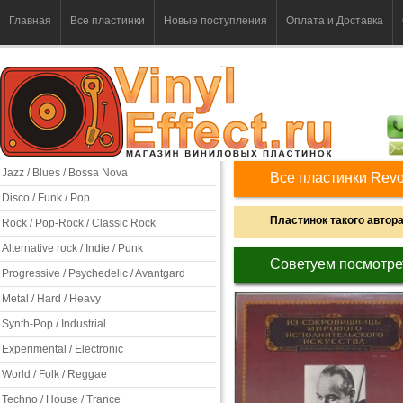
Главная
Все пластинки
Новые поступления
Оплата и Доставка
Jazz / Blues / Bossa Nova
Все пластинки Revo
Disco / Funk / Pop
Пластинок такого автора 
Rock / Pop-Rock / Classic Rock
Alternative rock / Indie / Punk
Советуем посмотре
Progressive / Psychedelic / Avantgard
Metal / Hard / Heavy
Synth-Pop / Industrial
Experimental / Electronic
World / Folk / Reggae
Techno / House / Trance