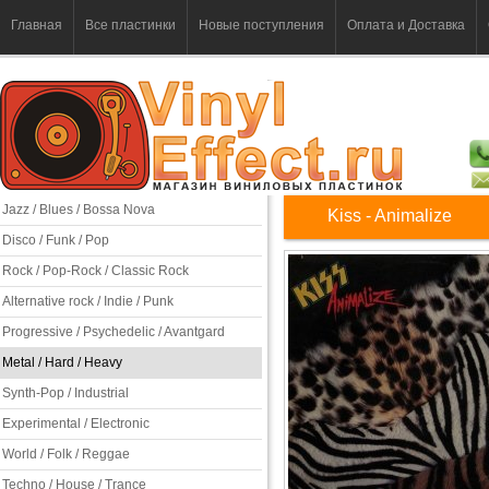
Главная
Все пластинки
Новые поступления
Оплата и Доставка
Jazz / Blues / Bossa Nova
Kiss - Animalize
Disco / Funk / Pop
Rock / Pop-Rock / Classic Rock
Alternative rock / Indie / Punk
Progressive / Psychedelic / Avantgard
Metal / Hard / Heavy
Synth-Pop / Industrial
Experimental / Electronic
World / Folk / Reggae
Techno / House / Trance