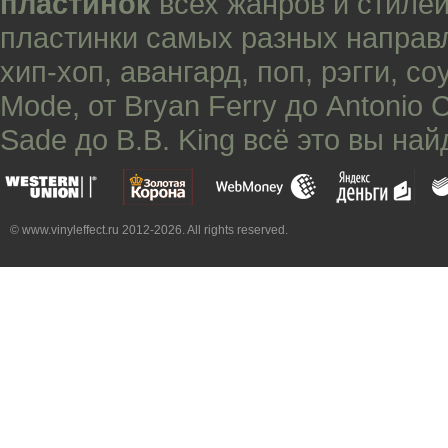
пластинок
всех жанров и стилей
пластинки самых разных направ
хип-хоп
,
авангард
,
поп
,
рэгги
,
со
Mode
, от
Bryan Ferry
до
Antonio 
Sade
до
B.B. King
всё это вы най
© www.vinyleffect.ru 2012-2026. All rights reserved.