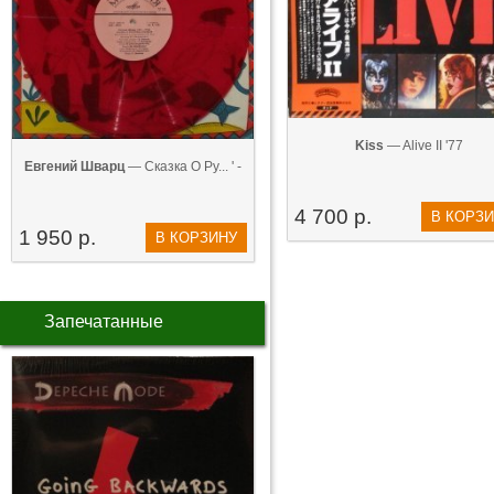
Kiss
— Alive II '77
Евгений Шварц
— Сказка О Ру... ' -
4 700 р.
В КОРЗ
1 950 р.
В КОРЗИНУ
Запечатанные