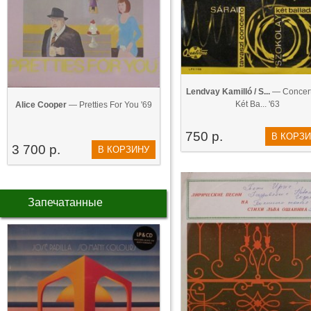
Lendvay Kamilló / S...
— Concert
Két Ba... '63
Alice Cooper
— Pretties For You '69
750 р.
В КОРЗ
3 700 р.
В КОРЗИНУ
Запечатанные