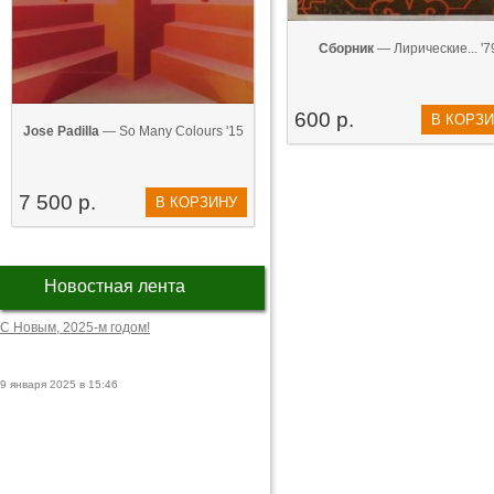
Сборник
— Лирические... '7
600 р.
В КОРЗ
Jose Padilla
— So Many Colours '15
7 500 р.
В КОРЗИНУ
Новостная лента
С Новым, 2025-м годом!
9 января 2025 в 15:46