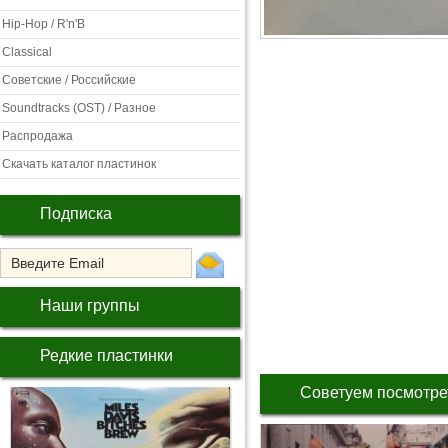
Hip-Hop / R'n'B
Classical
Советские / Российские
Soundtracks (OST) / Разное
Распродажа
Скачать каталог пластинок
Подписка
Наши группы
Редкие пластинки
Советуем посмотре