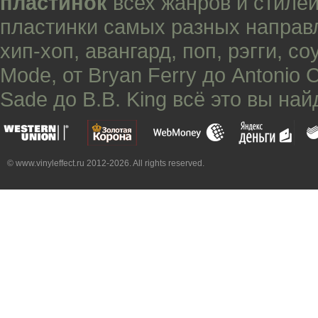
пластинок
всех жанров и стилей
пластинки самых разных направ
хип-хоп
,
авангард
,
поп
,
рэгги
,
со
Mode
, от
Bryan Ferry
до
Antonio 
Sade
до
B.B. King
всё это вы най
© www.vinyleffect.ru 2012-2026. All rights reserved.