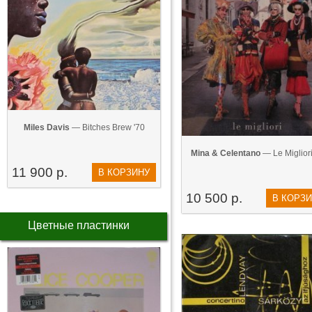
Miles Davis
— Bitches Brew '70
Mina & Celentano
— Le Migliori
11 900 р.
В КОРЗИНУ
10 500 р.
В КОРЗ
Цветные пластинки