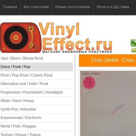
Главная
Все пластинки
Новые поступления
Оплата и Доставка
Jazz / Blues / Bossa Nova
Chas Jankel - Chas 
Disco / Funk / Pop
Rock / Pop-Rock / Classic Rock
Alternative rock / Indie / Punk
Progressive / Psychedelic / Avantgard
Metal / Hard / Heavy
Synth-Pop / Industrial
Experimental / Electronic
World / Folk / Reggae
Techno / House / Trance