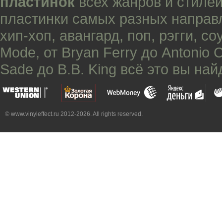
пластинок
всех жанров и стилей
пластинки самых разных направ
хип-хоп
,
авангард
,
поп
,
рэгги
,
со
Mode
, от
Bryan Ferry
до
Antonio 
Sade
до
B.B. King
всё это вы най
© www.vinyleffect.ru 2012-2026. All rights reserved.