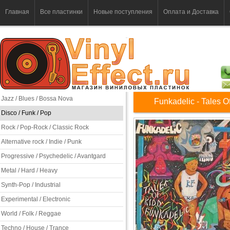
Главная
Все пластинки
Новые поступления
Оплата и Доставка
Jazz / Blues / Bossa Nova
Funkadelic - Tales O
Disco / Funk / Pop
Rock / Pop-Rock / Classic Rock
Alternative rock / Indie / Punk
Progressive / Psychedelic / Avantgard
Metal / Hard / Heavy
Synth-Pop / Industrial
Experimental / Electronic
World / Folk / Reggae
Techno / House / Trance