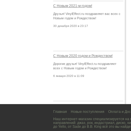
С Новым 2021-м годом!
Друзья! VinylEffect.ru поздравляет вас всех с
Новым годом и Рождеством!
30 декабря 2020 в 23:17
С Новым 2020 годом и Рождеством!
Дорогие друзья! VinylEffect.ru поздравляет
всех с Новым годом и Рождеством!
6 января 2020 в 11:09
Главная
Новые поступления
Оплата и Дос
Наш интернет-магазин специализируется на
направлений:
джаз
,
рок
,
индастриал
,
диско
,
хи
до
Yello
, от
Sade
до
B.B. King
всё это вы найде