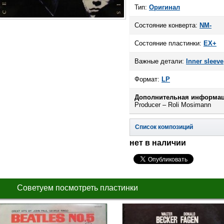
Тип:
Оригинал
Состояние конверта:
NM-
Состояние пластинки:
EX+
Важные детали:
Inner sleeve
Формат:
LP
Дополнительная информац
Producer – Roli Mosimann
Список композиций
нет в наличии
Советуем посмотреть пластинки