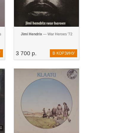
s
Jimi Hendrix
— War Heroes '72
3 700 р.
У
В КОРЗИНУ