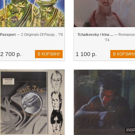
Passport
— 2 Originals Of Passp... '76
Tchaikovsky / Irina ...
— Romance
'74
2 700 р.
1 100 р.
В КОРЗИНУ
В КОРЗИН