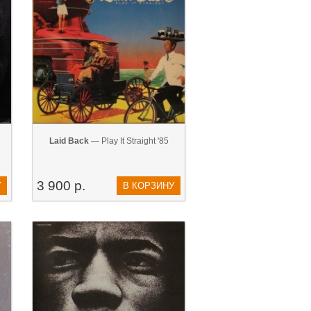
Laid Back
— Play It Straight '85
3 900 р.
У
В КОРЗИНУ