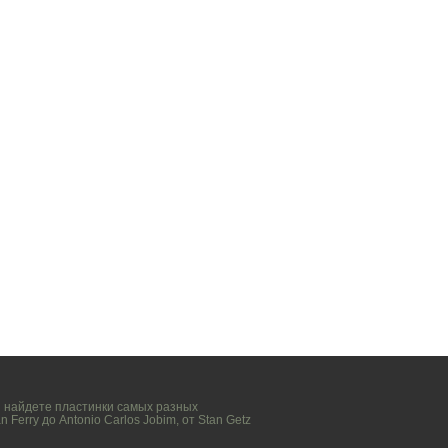
вы найдете пластинки самых разных
n Ferry
до
Antonio Carlos Jobim
, от
Stan Getz