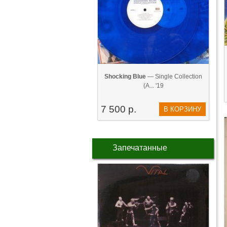
Shocking Blue
— Single Collection
(A... '19
7 500 р.
В КОРЗИНУ
Запечатанные