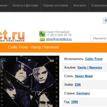
ления
Оплата и Доставка
Оценка состояния
Контакты
О магазине
0
Санкт-Петербург
+7 (921) 856-35-76
shop@vinyleffect.ru
Celtic Frost - Vanity / Nemesis
Исполнитель:
Celtic Frost
Альбом:
Vanity / Nemesis
Стиль:
Heavy Metal
Лейбл:
EMI
Страна:
Germany
Год:
1990