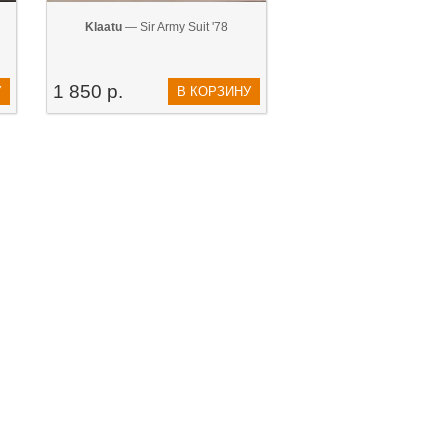
Klaatu
— Sir Army Suit '78
1 850 р.
У
В КОРЗИНУ