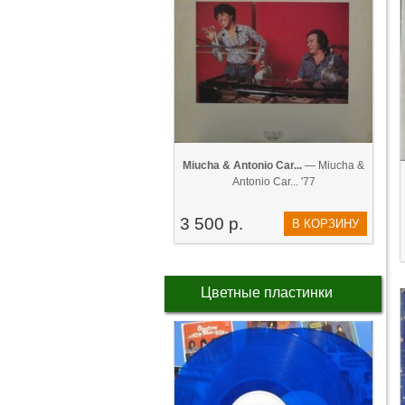
Miucha & Antonio Car...
— Miucha &
Antonio Car... '77
3 500 р.
В КОРЗИНУ
Цветные пластинки