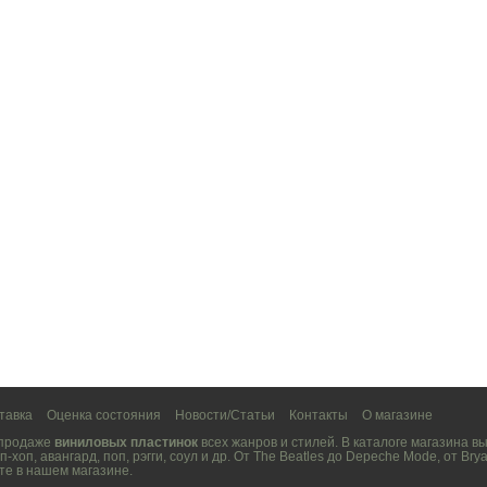
тавка
Оценка состояния
Новости/Статьи
Контакты
О магазине
 продаже
виниловых пластинок
всех жанров и стилей. В каталоге магазина 
п-хоп
,
авангард
,
поп
,
рэгги
,
соул
и др. От
The Beatles
до
Depeche Mode
, от
Brya
те в нашем магазине.