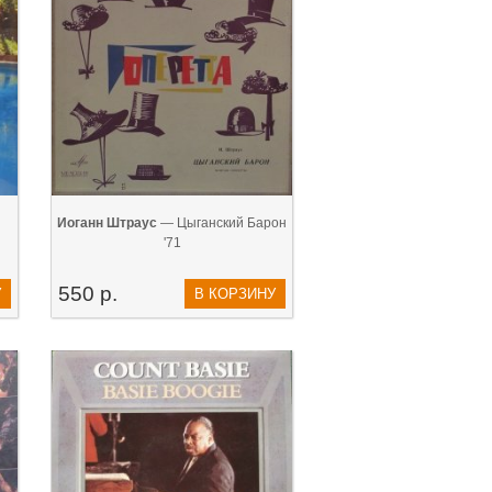
Иоганн Штраус
— Цыганский Барон
'71
550 р.
У
В КОРЗИНУ