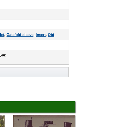
let
,
Gatefold sleeve
,
Insert
,
Оbi
ия: