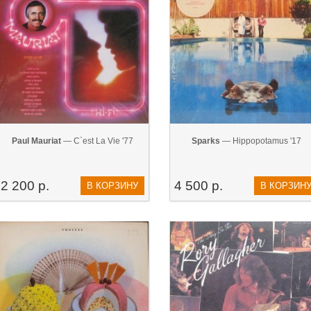
Paul Mauriat
— C`est La Vie '77
Sparks
— Hippopotamus '17
2 200 р.
4 500 р.
В КОРЗИНУ
В КОРЗИН