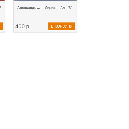
8
Александр ...
— Дирижер Ал... '81
400 р.
У
В КОРЗИНУ