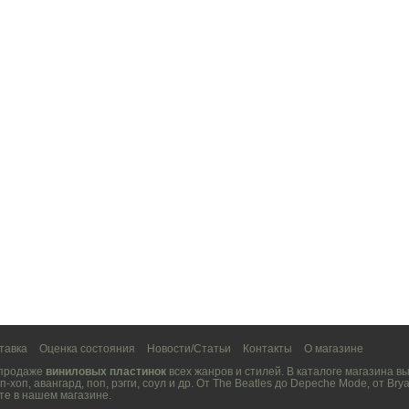
тавка
Оценка состояния
Новости/Статьи
Контакты
О магазине
 продаже
виниловых пластинок
всех жанров и стилей. В каталоге магазина 
п-хоп
,
авангард
,
поп
,
рэгги
,
соул
и др. От
The Beatles
до
Depeche Mode
, от
Brya
те в нашем магазине.