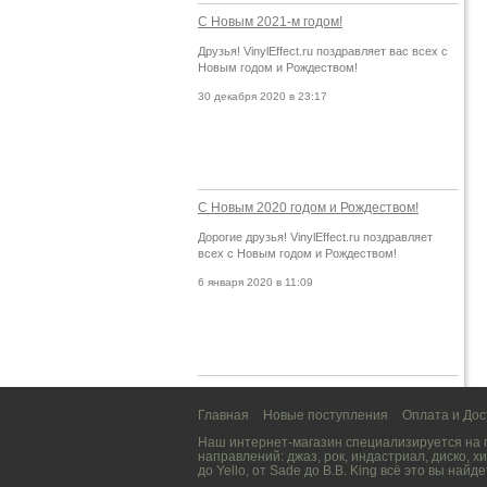
С Новым 2021-м годом!
Друзья! VinylEffect.ru поздравляет вас всех с
Новым годом и Рождеством!
30 декабря 2020 в 23:17
С Новым 2020 годом и Рождеством!
Дорогие друзья! VinylEffect.ru поздравляет
всех с Новым годом и Рождеством!
6 января 2020 в 11:09
Главная
Новые поступления
Оплата и Дос
Наш интернет-магазин специализируется на
направлений:
джаз
,
рок
,
индастриал
,
диско
,
хи
до
Yello
, от
Sade
до
B.B. King
всё это вы найде