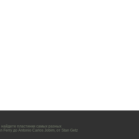
вы найдете пластинки самых разных
n Ferry
до
Antonio Carlos Jobim
, от
Stan Getz