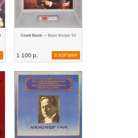
r
Count Basie
— Basie Boogie '83
1 100 р.
У
В КОРЗИНУ