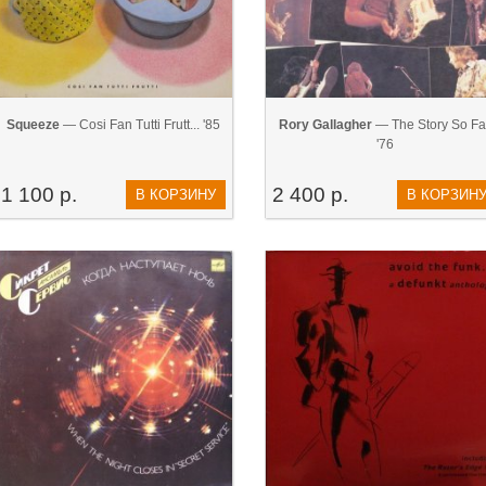
Squeeze
— Cosi Fan Tutti Frutt... '85
Rory Gallagher
— The Story So Fa
'76
1 100 р.
2 400 р.
В КОРЗИНУ
В КОРЗИН