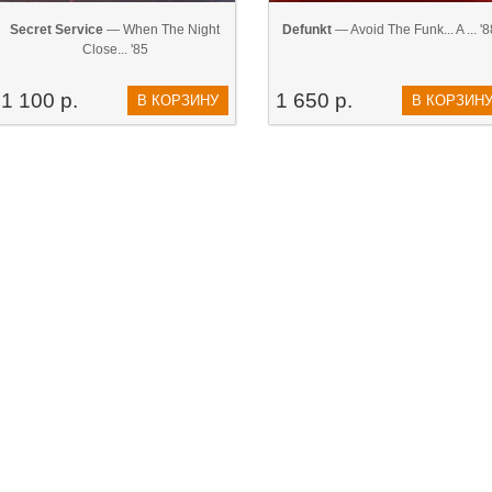
Secret Service
— When The Night
Defunkt
— Avoid The Funk... A ... '8
Close... '85
1 100 р.
1 650 р.
В КОРЗИНУ
В КОРЗИН