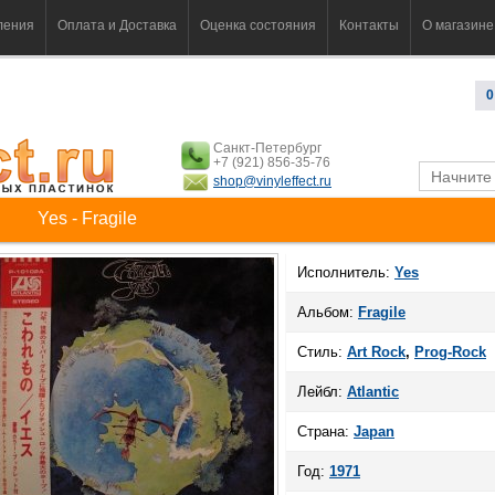
ления
Оплата и Доставка
Оценка состояния
Контакты
О магазине
0
Санкт-Петербург
+7 (921) 856-35-76
shop@vinyleffect.ru
Yes - Fragile
Исполнитель:
Yes
Альбом:
Fragile
Стиль:
Art Rock
,
Prog-Rock
Лейбл:
Atlantic
Страна:
Japan
Год:
1971