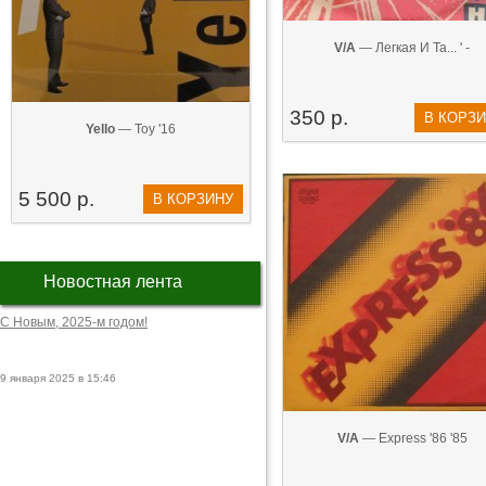
V/A
— Легкая И Та... ' -
350 р.
В КОРЗ
Yello
— Toy '16
5 500 р.
В КОРЗИНУ
Новостная лента
С Новым, 2025-м годом!
9 января 2025 в 15:46
V/A
— Express '86 '85