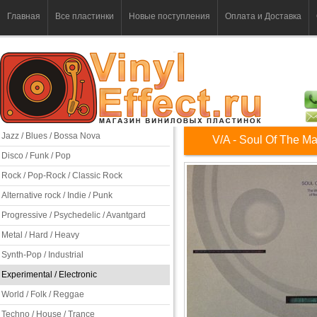
Главная
Все пластинки
Новые поступления
Оплата и Доставка
Jazz / Blues / Bossa Nova
V/A - Soul Of The M
Disco / Funk / Pop
Rock / Pop-Rock / Classic Rock
Alternative rock / Indie / Punk
Progressive / Psychedelic / Avantgard
Metal / Hard / Heavy
Synth-Pop / Industrial
Experimental / Electronic
World / Folk / Reggae
Techno / House / Trance