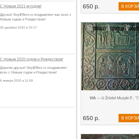
650 р.
С Новым 2021-м годом!
В КОРЗ
Друзья! VinylEffect.ru поздравляет вас всех с
Новым годом и Рождеством!
30 декабря 2020 в 23:17
С Новым 2020 годом и Рождеством!
Дорогие друзья! VinylEffect.ru поздравляет
всех с Новым годом и Рождеством!
6 января 2020 в 11:09
V/A
— U Źródeł Muzyki P... '7
650 р.
В КОРЗ