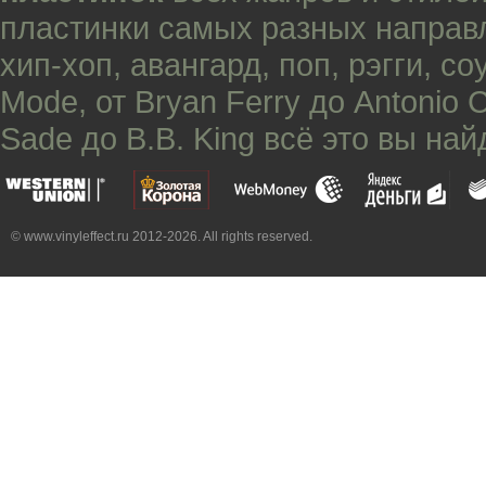
пластинки самых разных направ
хип-хоп
,
авангард
,
поп
,
рэгги
,
со
Mode
, от
Bryan Ferry
до
Antonio 
Sade
до
B.B. King
всё это вы най
© www.vinyleffect.ru 2012-2026. All rights reserved.