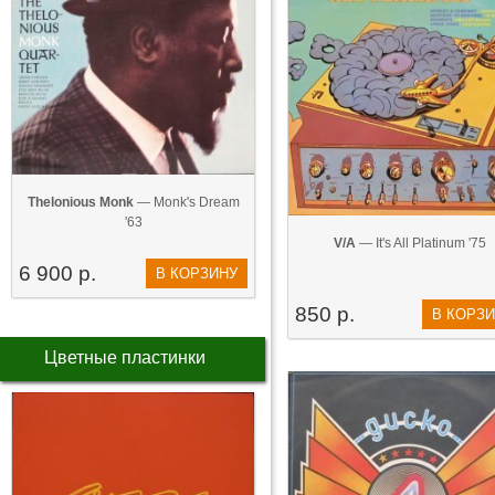
Thelonious Monk
— Monk's Dream
'63
V/A
— It's All Platinum '75
6 900 р.
В КОРЗИНУ
850 р.
В КОРЗ
Цветные пластинки