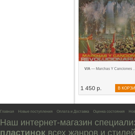
V/A
— Marchas Y Canciones ... 
1 450 р.
В КОРЗ
Главная
Новые поступления
Оплата и Доставка
Оценка состояния
Нов
Наш интернет-магазин специали
пластинок
всех жанров и стилей