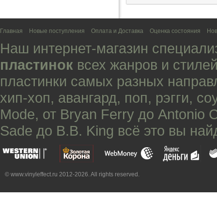
Главная
Новые поступления
Оплата и Доставка
Оценка состояния
Нов
Наш интернет-магазин специали
пластинок
всех жанров и стилей
пластинки самых разных направ
хип-хоп
,
авангард
,
поп
,
рэгги
,
со
Mode
, от
Bryan Ferry
до
Antonio 
Sade
до
B.B. King
всё это вы най
© www.vinyleffect.ru 2012-2026. All rights reserved.