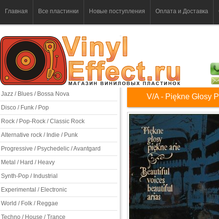
Главная
Все пластинки
Новые поступления
Оплата и Доставка
Jazz / Blues / Bossa Nova
V/A - Piękne Głosy 
Disco / Funk / Pop
Rock / Pop-Rock / Classic Rock
Alternative rock / Indie / Punk
Progressive / Psychedelic / Avantgard
Metal / Hard / Heavy
Synth-Pop / Industrial
Experimental / Electronic
World / Folk / Reggae
Techno / House / Trance