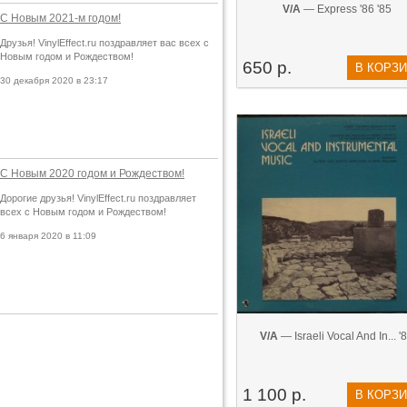
V/A
— Express '86 '85
С Новым 2021-м годом!
Друзья! VinylEffect.ru поздравляет вас всех с
Новым годом и Рождеством!
650 р.
В КОРЗ
30 декабря 2020 в 23:17
С Новым 2020 годом и Рождеством!
Дорогие друзья! VinylEffect.ru поздравляет
всех с Новым годом и Рождеством!
6 января 2020 в 11:09
V/A
— Israeli Vocal And In... '
1 100 р.
В КОРЗ