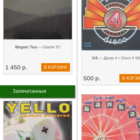
Wagner Tiso
— Giselle '87
V/A
— Диско 4 = Disco 4 '80
1 450 р.
В КОРЗИНУ
500 р.
В КОРЗ
Запечатанные