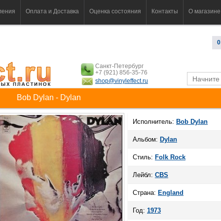
ления
Оплата и Доставка
Оценка состояния
Контакты
О магазине
0
Санкт-Петербург
+7 (921) 856-35-76
shop@vinyleffect.ru
Bob Dylan - Dylan
Исполнитель:
Bob Dylan
Альбом:
Dylan
Стиль:
Folk Rock
Лейбл:
CBS
Страна:
England
Год:
1973