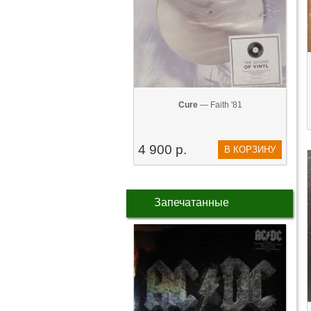
Cure
— Faith '81
4 900 р.
В КОРЗИНУ
Запечатанные