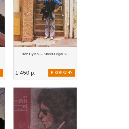
9
Bob Dylan
— Street-Legal '78
1 450 р.
У
В КОРЗИНУ