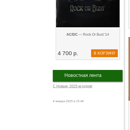
AC/DC
— Rock Or Bust '14
4 700 р.
В КОРЗИНУ
Новостная лента
С Новым, 2025-м годом!
9 января 2025 в 15:46