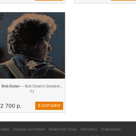
Bob Dylan
— Bob Dylan's Greatest...
'71
2 700 р.
В КОРЗИНУ
тавка
Оценка состояния
Новости/Статьи
Контакты
О магазине