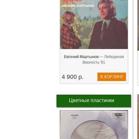
Евгений Мартынов
— Лебединая
Верность '91
4 900 р.
В КОРЗИНУ
Цветные пластинки