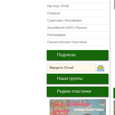
Hip-Hop / R'n'B
Classical
Советские / Российские
Soundtracks (OST) / Разное
Распродажа
Скачать каталог пластинок
Подписка
Наши группы
Редкие пластинки