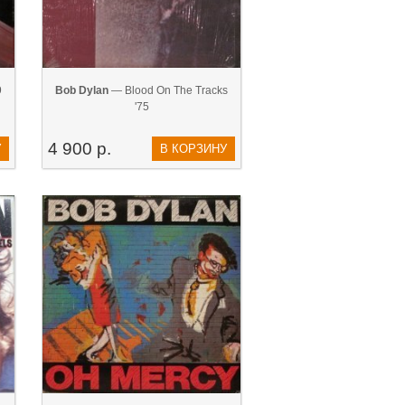
9
Bob Dylan
— Blood On The Tracks
'75
4 900 р.
У
В КОРЗИНУ