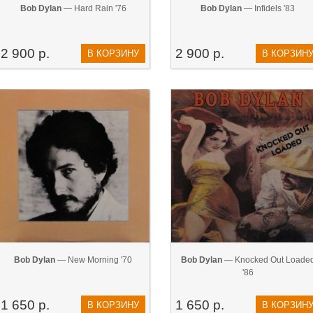
Bob Dylan
— Hard Rain '76
Bob Dylan
— Infidels '83
2 900 р.
2 900 р.
В КОРЗИНУ
В КОРЗИН
Bob Dylan
— New Morning '70
Bob Dylan
— Knocked Out Loade
'86
1 650 р.
1 650 р.
В КОРЗИНУ
В КОРЗИН