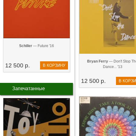
Schiller
— Future '16
Bryan Ferry
— Don't Stop Th
12 500 р.
В КОРЗИНУ
Dance... '13
12 500 р.
В КОРЗ
Запечатанные