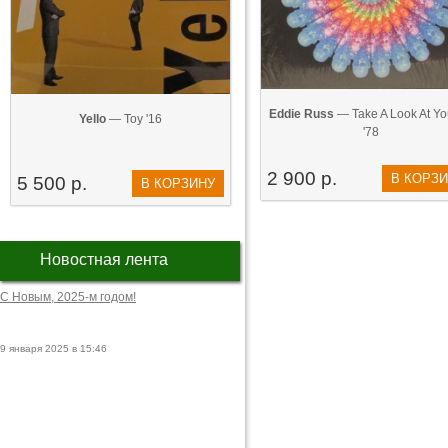
Eddie Russ
— Take A Look At You
Yello
— Toy '16
'78
2 900 р.
В КОРЗ
5 500 р.
В КОРЗИНУ
Новостная лента
С Новым, 2025-м годом!
9 января 2025 в 15:46