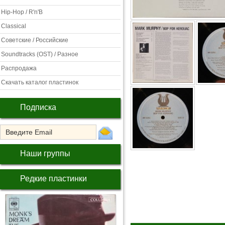
Hip-Hop / R'n'B
Classical
Советские / Российские
Soundtracks (OST) / Разное
Распродажа
Скачать каталог пластинок
Подписка
Наши группы
Редкие пластинки