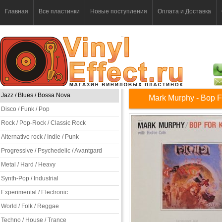
Главная
Все пластинки
Новые поступления
Оплата и Доставка
Jazz / Blues / Bossa Nova
Mark Murphy - Bop 
Disco / Funk / Pop
Rock / Pop-Rock / Classic Rock
Alternative rock / Indie / Punk
Progressive / Psychedelic / Avantgard
Metal / Hard / Heavy
Synth-Pop / Industrial
Experimental / Electronic
World / Folk / Reggae
Techno / House / Trance