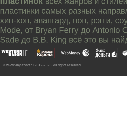
пластинок
всех жанров и стилей
пластинки самых разных направ
хип-хоп
,
авангард
,
поп
,
рэгги
,
со
Mode
, от
Bryan Ferry
до
Antonio 
Sade
до
B.B. King
всё это вы най
© www.vinyleffect.ru 2012-2026. All rights reserved.