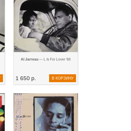
Al Jarreau
— L Is For Lover '86
1 650 р.
У
В КОРЗИНУ