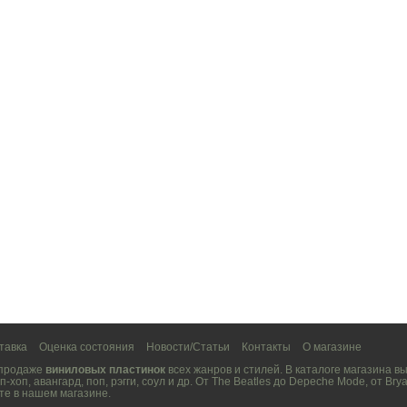
тавка
Оценка состояния
Новости/Статьи
Контакты
О магазине
 продаже
виниловых пластинок
всех жанров и стилей. В каталоге магазина 
п-хоп
,
авангард
,
поп
,
рэгги
,
соул
и др. От
The Beatles
до
Depeche Mode
, от
Brya
те в нашем магазине.