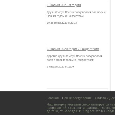
С Новым 2021-м годом!
Друзья! VinylEffect.ru поздравляет вас всех с
Новым годом и Рождеством!
30 декабря 2020 в 23:17
С Новым 2020 годом и Рождеством!
Дорогие друзья! VinylEffect.ru поздравляет
всех с Новым годом и Рождеством!
6 января 2020 в 11:09
Главная
Новые поступления
Оплата и Дос
Наш интернет-магазин специализируется на
направлений:
джаз
,
рок
,
индастриал
,
диско
,
хи
до
Yello
, от
Sade
до
B.B. King
всё это вы найде