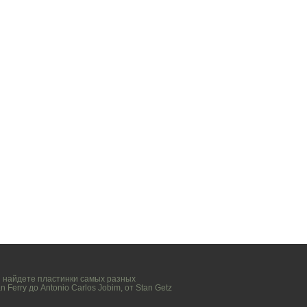
вы найдете пластинки самых разных
n Ferry
до
Antonio Carlos Jobim
, от
Stan Getz