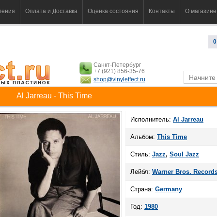
ления
Оплата и Доставка
Оценка состояния
Контакты
О магазине
0
Санкт-Петербург
+7 (921) 856-35-76
shop@vinyleffect.ru
Al Jarreau - This Time
Исполнитель:
Al Jarreau
Альбом:
This Time
Стиль:
Jazz
,
Soul Jazz
Лейбл:
Warner Bros. Record
Страна:
Germany
Год:
1980