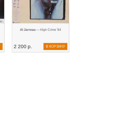
Al Jarreau
— High Crime '84
2 200 р.
У
В КОРЗИНУ