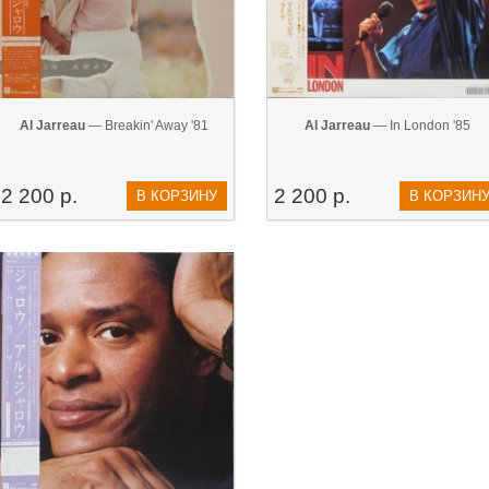
Al Jarreau
— Breakin' Away '81
Al Jarreau
— In London '85
2 200 р.
2 200 р.
В КОРЗИНУ
В КОРЗИН