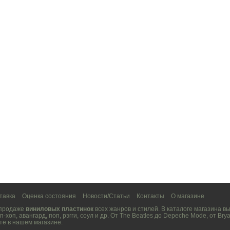
тавка
Оценка состояния
Новости/Статьи
Контакты
О магазине
 продаже
виниловых пластинок
всех жанров и стилей. В каталоге магазина 
п-хоп
,
авангард
,
поп
,
рэгги
,
соул
и др. От
The Beatles
до
Depeche Mode
, от
Brya
те в нашем магазине.