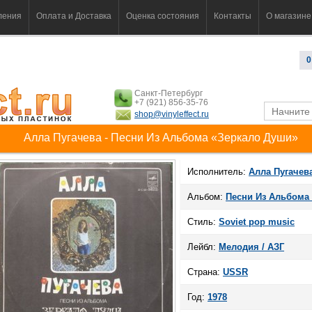
ления
Оплата и Доставка
Оценка состояния
Контакты
О магазине
0
Санкт-Петербург
+7 (921) 856-35-76
shop@vinyleffect.ru
Алла Пугачева - Песни Из Альбома «Зеркало Души»
Исполнитель:
Алла Пугачев
Альбом:
Песни Из Альбома
Стиль:
Soviet pop music
Лейбл:
Мелодия / АЗГ
Страна:
USSR
Год:
1978