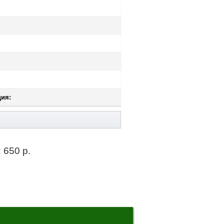
ия:
:
650 р.