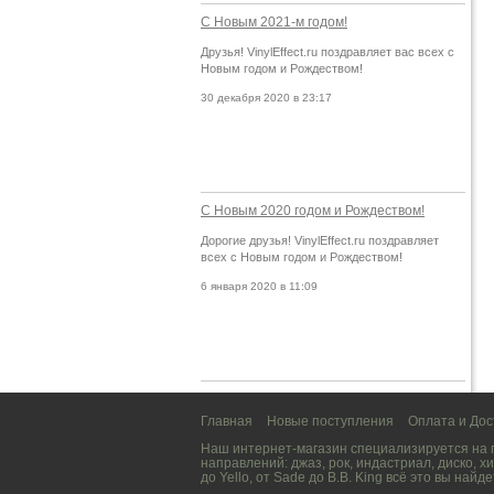
С Новым 2021-м годом!
Друзья! VinylEffect.ru поздравляет вас всех с
Новым годом и Рождеством!
30 декабря 2020 в 23:17
С Новым 2020 годом и Рождеством!
Дорогие друзья! VinylEffect.ru поздравляет
всех с Новым годом и Рождеством!
6 января 2020 в 11:09
Главная
Новые поступления
Оплата и Дос
Наш интернет-магазин специализируется на
направлений:
джаз
,
рок
,
индастриал
,
диско
,
хи
до
Yello
, от
Sade
до
B.B. King
всё это вы найде