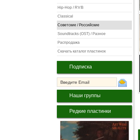
Hip-Hop / R'n'B
Classical
Советские / Российские
Soundtracks (OST) / Разное
Распродажа
Скачать каталог пластинок
Подписка
Наши группы
Редкие пластинки