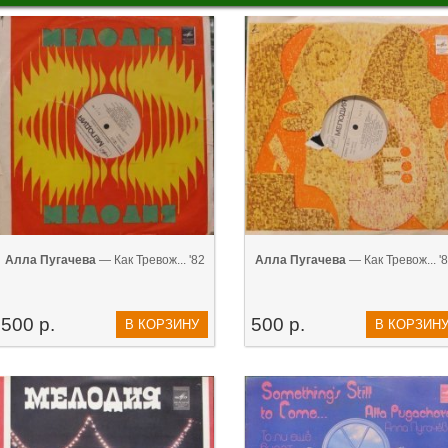
Алла Пугачева
— Как Тревож... '82
Алла Пугачева
— Как Тревож... '
500 р.
500 р.
В КОРЗИНУ
В КОРЗИН