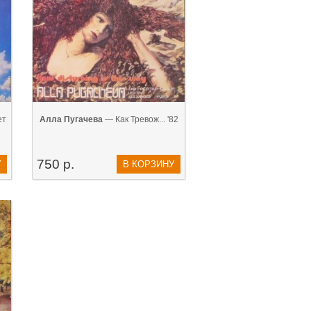
ет
Алла Пугачева
— Как Тревож... '82
750 р.
У
В КОРЗИНУ