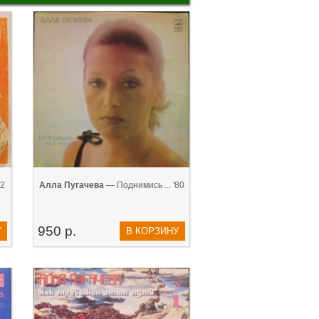
82
Алла Пугачева
— Поднимись ... '80
950 р.
У
В КОРЗИНУ