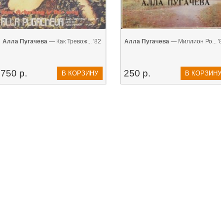
Алла Пугачева
— Как Тревож... '82
Алла Пугачева
— Миллион Ро... '
750 р.
250 р.
В КОРЗИНУ
В КОРЗИН