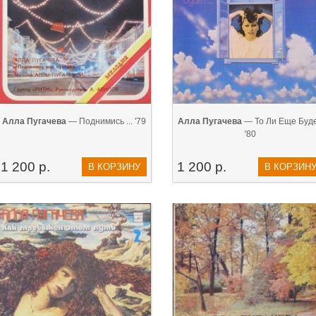
Алла Пугачева
— Поднимись ... '79
Алла Пугачева
— То Ли Еще Буд
'80
1 200 р.
1 200 р.
В КОРЗИНУ
В КОРЗИН