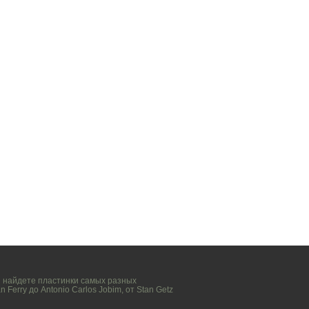
вы найдете пластинки самых разных
n Ferry
до
Antonio Carlos Jobim
, от
Stan Getz