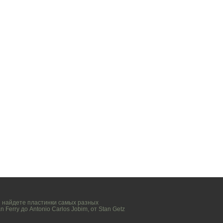
вы найдете пластинки самых разных
n Ferry
до
Antonio Carlos Jobim
, от
Stan Getz