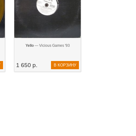
Yello
— Vicious Games '93
1 650 р.
У
В КОРЗИНУ