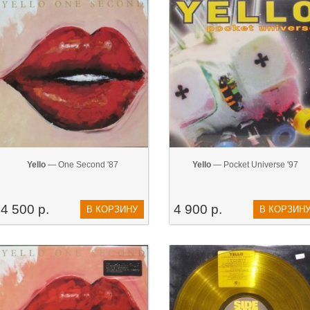
Yello
— One Second '87
Yello
— Pocket Universe '97
4 500 р.
4 900 р.
В КОРЗИНУ
В КОРЗИН