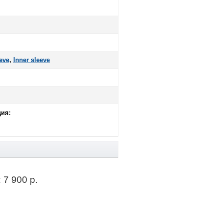
eve
,
Inner sleeve
ия:
:
7 900 р.