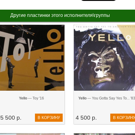
Другие пластинки этого исполнителя\группы
Yello
— Toy '16
Yello‎
— You Gotta Say Yes To... '8
5 500 р.
4 500 р.
В КОРЗИНУ
В КОРЗИН