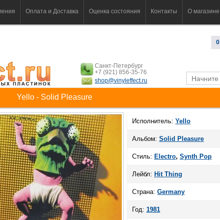
ления
Оплата и Доставка
Оценка состояния
Контакты
О магазине
0
Санкт-Петербург
+7 (921) 856-35-76
shop@vinyleffect.ru
Yello - Solid Pleasure
Исполнитель:
Yello
Альбом:
Solid Pleasure
Стиль:
Electro
,
Synth Pop
Лейбл:
Hit Thing
Страна:
Germany
Год:
1981