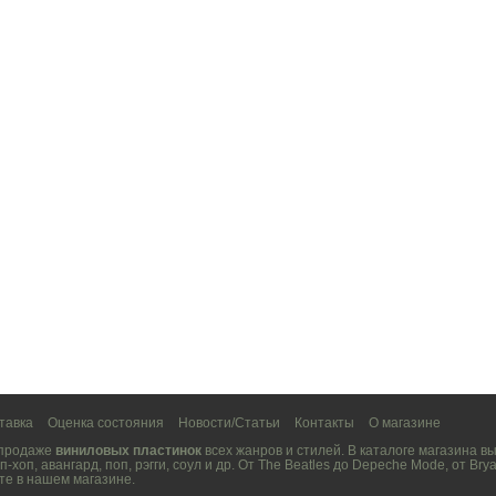
тавка
Оценка состояния
Новости/Статьи
Контакты
О магазине
 продаже
виниловых пластинок
всех жанров и стилей. В каталоге магазина 
п-хоп
,
авангард
,
поп
,
рэгги
,
соул
и др. От
The Beatles
до
Depeche Mode
, от
Brya
те в нашем магазине.