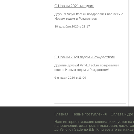
С Новым 2021-м годом!
Друзья! VinylEffect.ru поздравляет вас всех с
Новым годом и Рождеством!
30 декабря 2020 в 23:17
С Новым 2020 годом и Рождеством!
Дорогие друзья! VinylEffect.ru поздравляет
всех с Новым годом и Рождеством!
6 января 2020 в 11:09
Главная
Новые поступления
Оплата и Дос
Наш интернет-магазин специализируется на
направлений:
джаз
,
рок
,
индастриал
,
диско
,
хи
до
Yello
, от
Sade
до
B.B. King
всё это вы найде