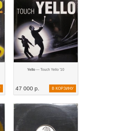
Yello
— Touch Yello '10
47 000 р.
У
В КОРЗИНУ