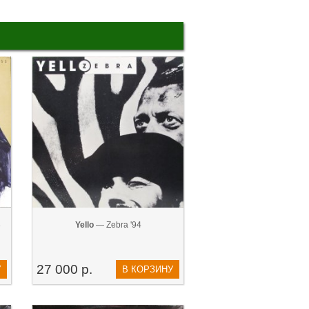
3
Yello
— Zebra '94
27 000 р.
У
В КОРЗИНУ