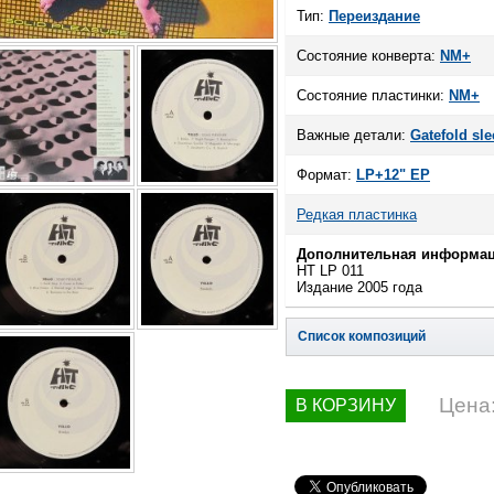
Тип:
Переиздание
Состояние конверта:
NM+
Состояние пластинки:
NM+
Важные детали:
Gatefold sle
Формат:
LP+12" EP
Редкая пластинка
Дополнительная информац
HT LP 011
Издание 2005 года
Список композиций
Цена
В КОРЗИНУ