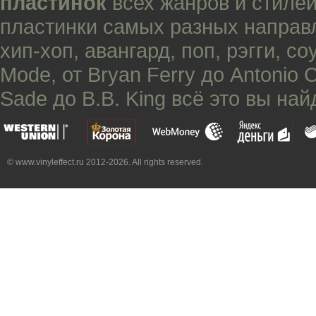
пластинок
всех жанров и стилей
пластинки самых разных направ
хип-хоп
,
авангард
,
поп
,
рэгги
,
со
Mode
, от
Bryan Ferry
до
Antonio 
Sade
до
B.B. King
всё это вы най
© www.vinyleffect.ru 2012-2026. All rights reserved.