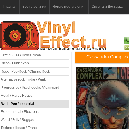
Главная
Все пластинки
Новые поступления
Оплата и Доставка
Jazz / Blues / Bossa Nova
Cassandra Complex 
Disco / Funk / Pop
Rock / Pop-Rock / Classic Rock
Alternative rock / Indie / Punk
Progressive / Psychedelic / Avantgard
Metal / Hard / Heavy
Synth-Pop / Industrial
Experimental / Electronic
World / Folk / Reggae
Techno / House / Trance