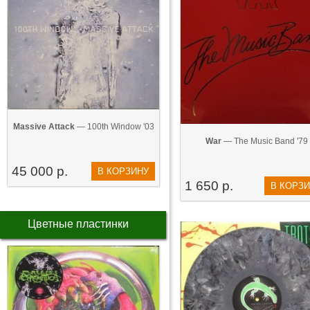
Massive Attack
— 100th Window '03
War
— The Music Band '79
45 000 р.
В КОРЗИНУ
1 650 р.
В КОРЗ
Цветные пластинки