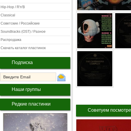
Hip-Hop / R'n'B
Classical
Советские / Российские
Soundtracks (OST) / Разное
Распродажа
Скачать каталог пластинок
Подписка
Наши группы
Редкие пластинки
Советуем посмотре