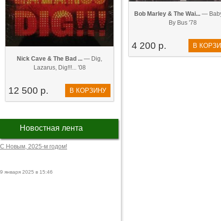
Bob Marley & The Wai...
— Baby
By Bus '78
4 200 р.
В КОРЗ
Nick Cave & The Bad ...
— Dig,
Lazarus, Dig!!!... '08
12 500 р.
В КОРЗИНУ
Новостная лента
С Новым, 2025-м годом!
9 января 2025 в 15:46