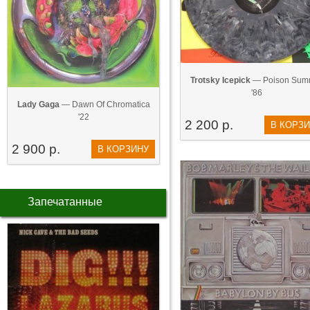
Trotsky Icepick
— Poison Sum
'86
Lady Gaga
— Dawn Of Chromatica
'22
2 200 р.
В КОРЗ
2 900 р.
В КОРЗИНУ
Запечатанные