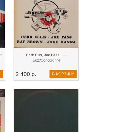
In
Herb Ellis, Joe Pass...
—
Jazz/Concord '74
2 400 р.
У
В КОРЗИНУ