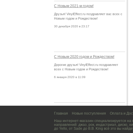
С Новым 2021-м годом!
Друзья! VinylEffect.ru поздравляет вас всех с
Новым годом и Рождеством!
30 декабря 2020 в 23:17
С Новым 2020 годом и Рождеством!
Дорогие друзья! VinylEffect.ru поздравляет
всех с Новым годом и Рождеством!
6 января 2020 в 11:09
Главная
Новые поступления
Оплата и Дос
Наш интернет-магазин специализируется на
направлений:
джаз
,
рок
,
индастриал
,
диско
,
хи
до
Yello
, от
Sade
до
B.B. King
всё это вы найде