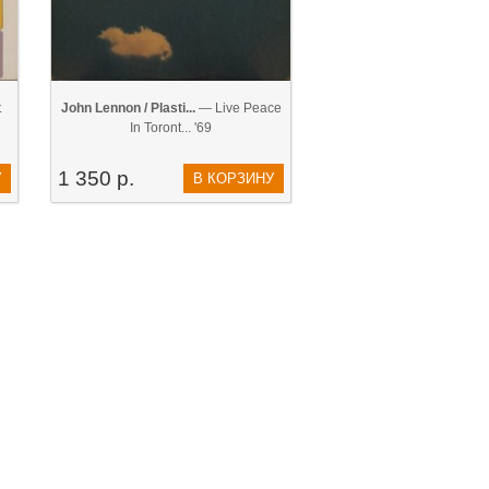
t
John Lennon / Plasti...
— Live Peace
In Toront... '69
1 350 р.
У
В КОРЗИНУ