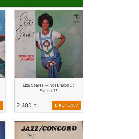
Elza Soares
— Nos Braços Do
Samba '75
2 400 р.
У
В КОРЗИНУ