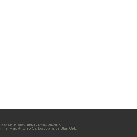
вы найдете пластинки самых разных
n Ferry
до
Antonio Carlos Jobim
, от
Stan Getz