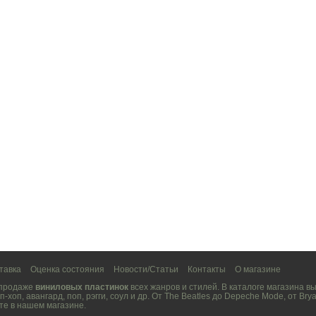
тавка
Оценка состояния
Новости/Статьи
Контакты
О магазине
 продаже
виниловых пластинок
всех жанров и стилей. В каталоге магазина 
п-хоп
,
авангард
,
поп
,
рэгги
,
соул
и др. От
The Beatles
до
Depeche Mode
, от
Brya
те в нашем магазине.