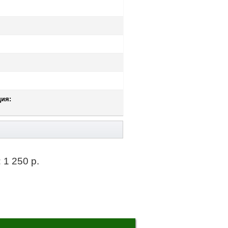
ия:
:
1 250 р.