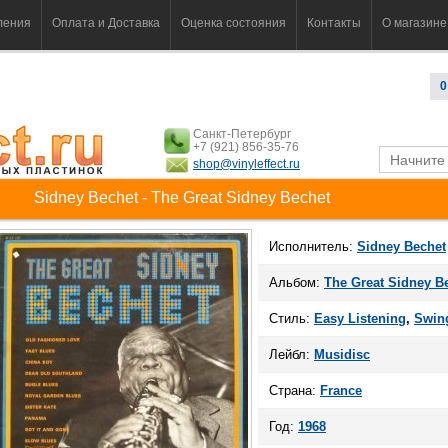
ления
Оплата и Доставка
Оценка состояния
Контакты
О магазине
0
Санкт-Петербург
+7 (921) 856-35-76
shop@vinyleffect.ru
Sidney Bechet - The Great Sidney Bechet
Исполнитель:
Sidney Bechet
Альбом:
The Great Sidney B
Стиль:
Easy Listening
,
Swin
Лейбл:
Musidisc
Страна:
France
Год:
1968