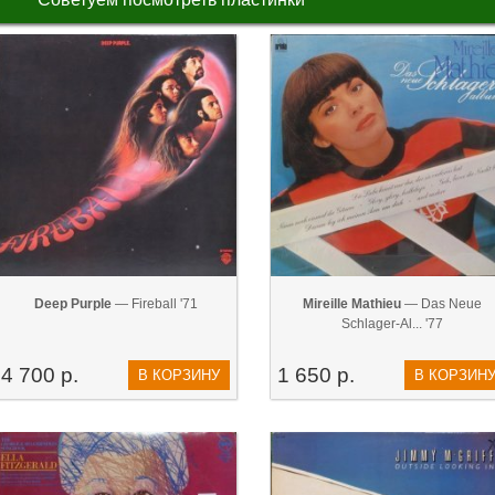
Deep Purple
— Fireball '71
Mireille Mathieu
— Das Neue
Schlager-Al... '77
4 700 р.
1 650 р.
В КОРЗИНУ
В КОРЗИН