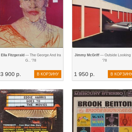
Ella Fitzgerald
— The George And Ira
Jimmy McGriff
— Outside Looking 
G... '78
'78
3 900 р.
1 950 р.
В КОРЗИНУ
В КОРЗИН