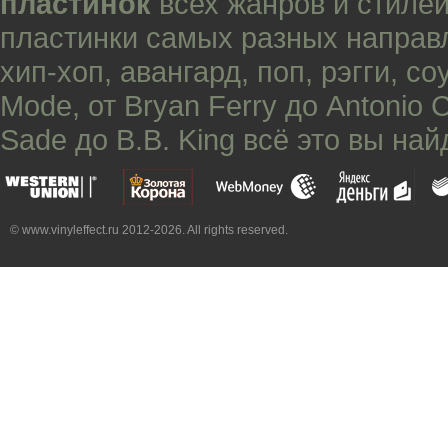
пластинок
всех жанров и стилей
пластинки самых разных направ
хип-хоп
,
авангард
,
поп
,
рэгги
,
со
Mode
, от
Bryan Ferry
до
Antonio 
Sade
до
B.B. King
всё это вы най
© www.vinyleffect.ru 2012-2026. All rights reserved.