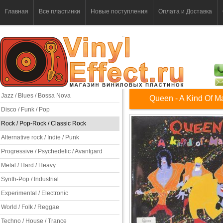
Главная
Все пластинки
Новые поступления
Оплата и Доставка
Jazz / Blues / Bossa Nova
Queen - A Kind Of M
Disco / Funk / Pop
Rock / Pop-Rock / Classic Rock
Alternative rock / Indie / Punk
Progressive / Psychedelic / Avantgard
Metal / Hard / Heavy
Synth-Pop / Industrial
Experimental / Electronic
World / Folk / Reggae
Techno / House / Trance