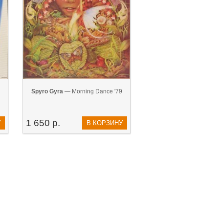
Spyro Gyra
— Morning Dance '79
1 650 р.
У
В КОРЗИНУ