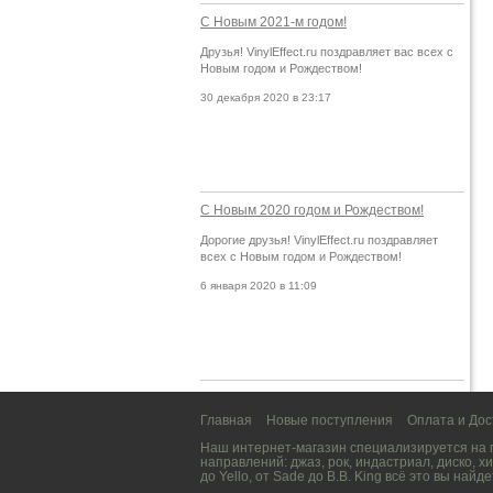
С Новым 2021-м годом!
Друзья! VinylEffect.ru поздравляет вас всех с
Новым годом и Рождеством!
30 декабря 2020 в 23:17
С Новым 2020 годом и Рождеством!
Дорогие друзья! VinylEffect.ru поздравляет
всех с Новым годом и Рождеством!
6 января 2020 в 11:09
Главная
Новые поступления
Оплата и Дос
Наш интернет-магазин специализируется на
направлений:
джаз
,
рок
,
индастриал
,
диско
,
хи
до
Yello
, от
Sade
до
B.B. King
всё это вы найде