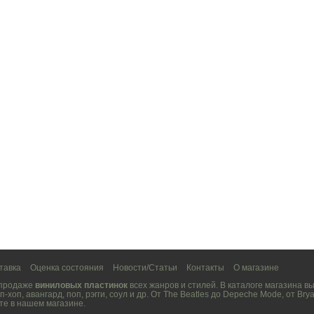
тавка
Оценка состояния
Новости/Статьи
Контакты
О магазине
 продаже
виниловых пластинок
всех жанров и стилей. В каталоге магазина 
п-хоп
,
авангард
,
поп
,
рэгги
,
соул
и др. От
The Beatles
до
Depeche Mode
, от
Brya
те в нашем магазине.