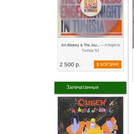
Art Blakey & The Jaz...
— A Night In
Tunisia '61
2 500 р.
В КОРЗИНУ
Запечатанные