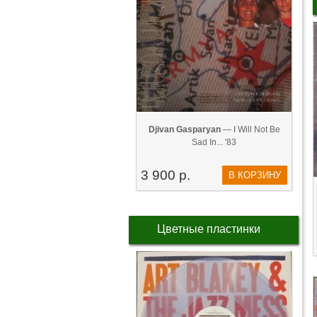
Djivan Gasparyan
— I Will Not Be
Sad In... '83
3 900 р.
В КОРЗИНУ
Цветные пластинки