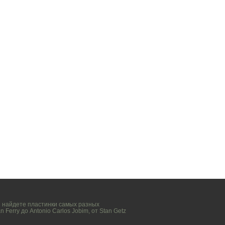
вы найдете пластинки самых разных
n Ferry
до
Antonio Carlos Jobim
, от
Stan Getz