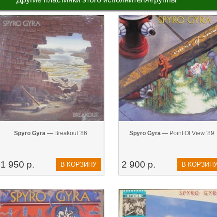
Spyro Gyra
— Breakout '86
Spyro Gyra
— Point Of View '89
1 950 р.
2 900 р.
В КОРЗИНУ
В КОРЗИН