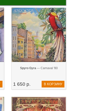
Spyro Gyra
— Carnaval '80
1 650 р.
У
В КОРЗИНУ