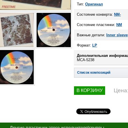
Тип:
Оригинал
Состояние конверта:
NM-
Состояние пластинки:
NM
Важные детали:
Inner sleeve
Формат:
LP
Дополнительная информац
MCA-5238
Список композиций
Цена
В КОРЗИНУ
Другие пластинки этого исполнителя\группы