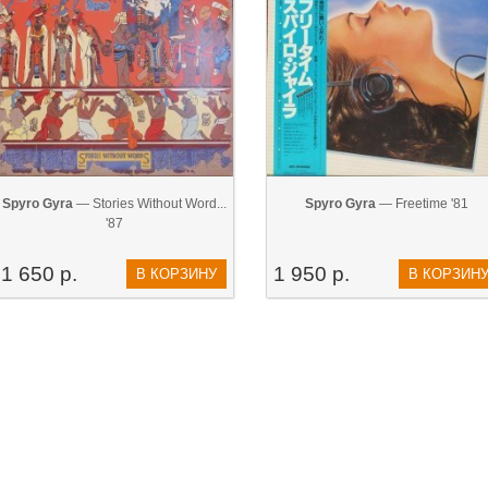
Spyro Gyra
— Stories Without Word...
Spyro Gyra
— Freetime '81
'87
1 650 р.
1 950 р.
В КОРЗИНУ
В КОРЗИН