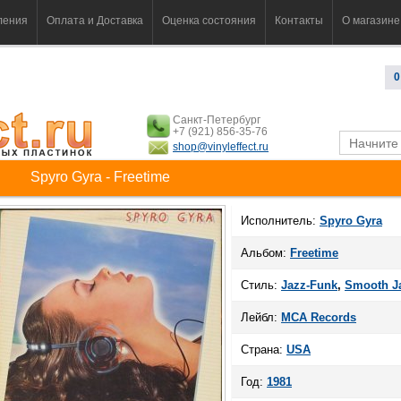
ления
Оплата и Доставка
Оценка состояния
Контакты
О магазине
0
Санкт-Петербург
+7 (921) 856-35-76
shop@vinyleffect.ru
Spyro Gyra - Freetime
Исполнитель:
Spyro Gyra
Альбом:
Freetime
Стиль:
Jazz-Funk
,
Smooth J
Лейбл:
MCA Records
Страна:
USA
Год:
1981