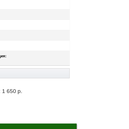
ия:
:
1 650 р.