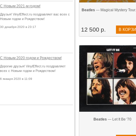
С Новым 2021-м годом!
Beatles
— Magical Mystery Tour..
Друзья! VinylEffect.ru поздравляет вас всех с
Новым годом и Рождеством!
30 декабря 2020 в 23:17
12 500 р.
В КОРЗ
С Новым 2020 годом и Рождеством!
Дорогие друзья! VinylEffect.ru поздравляет
всех с Новым годом и Рождеством!
6 января 2020 в 11:09
Beatles
— Let It Be '70