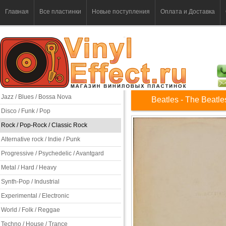
Главная
Все пластинки
Новые поступления
Оплата и Доставка
Jazz / Blues / Bossa Nova
Beatles - The Beatle
Disco / Funk / Pop
Rock / Pop-Rock / Classic Rock
Alternative rock / Indie / Punk
Progressive / Psychedelic / Avantgard
Metal / Hard / Heavy
Synth-Pop / Industrial
Experimental / Electronic
World / Folk / Reggae
Techno / House / Trance