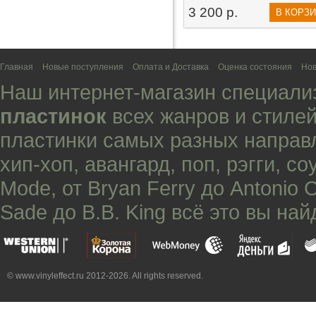
3 200 р.
В КОРЗ
Главная
Новые поступления
Оплата и Доставка
Оценка состояния
Нов
Наш интернет-магазин специали
пластинок
всех жанров и стилей
пластинки самых разных направ
хип-хоп
,
авангард
,
поп
,
рэгги
,
со
Mode
, от
Bryan Ferry
до
Antonio 
Sade
до
B.B. King
всё это вы най
© www.vinyleffect.ru 2012-2026. All rights reserved.