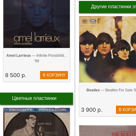
Другие пластинки э
Amel Larrieux
— Infinite Possibiliti...
'99
8 500 р.
В КОРЗИНУ
Beatles
— Beatles For Sale '
Цветные пластинки
3 900 р.
В КОРЗ