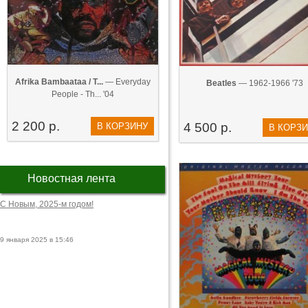
Afrika Bambaataa / T...
— Everyday
Beatles
— 1962-1966 '73
People - Th... '04
2 200 р.
4 500 р.
В КОРЗИНУ
В КОРЗ
Новостная лента
С Новым, 2025-м годом!
9 января 2025 в 15:46