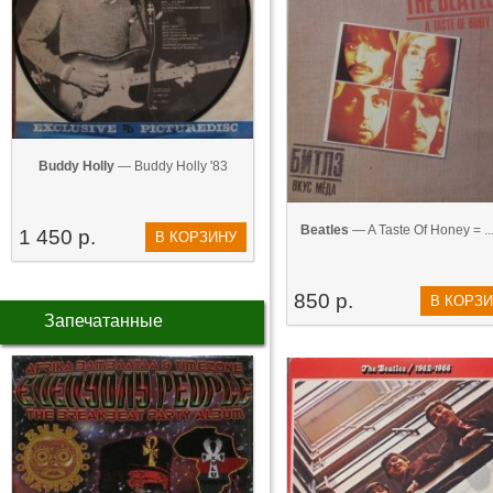
Buddy Holly
— Buddy Holly '83
Beatles
— A Taste Of Honey = ...
1 450 р.
В КОРЗИНУ
850 р.
В КОРЗ
Запечатанные