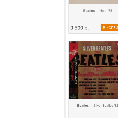
Beatles
— Help! '65
3 500 р.
В КОРЗ
Beatles
— Silver Beatles '8