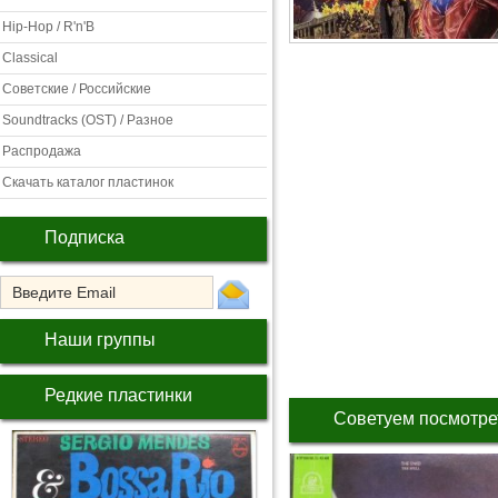
Hip-Hop / R'n'B
Classical
Советские / Российские
Soundtracks (OST) / Разное
Распродажа
Скачать каталог пластинок
Подписка
Наши группы
Редкие пластинки
Советуем посмотре