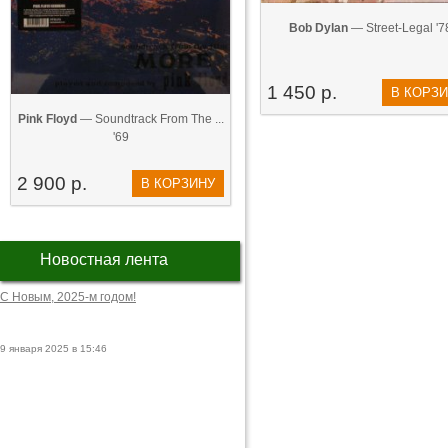
Bob Dylan
— Street-Legal '7
1 450 р.
В КОРЗ
Pink Floyd
— Soundtrack From The ...
'69
2 900 р.
В КОРЗИНУ
Новостная лента
С Новым, 2025-м годом!
9 января 2025 в 15:46