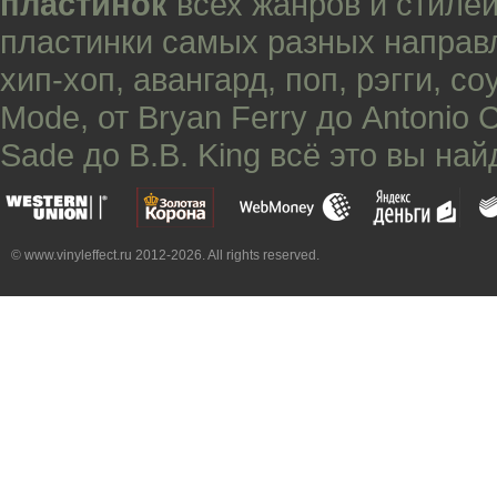
пластинок
всех жанров и стилей
пластинки самых разных направ
хип-хоп
,
авангард
,
поп
,
рэгги
,
со
Mode
, от
Bryan Ferry
до
Antonio 
Sade
до
B.B. King
всё это вы най
© www.vinyleffect.ru 2012-2026. All rights reserved.