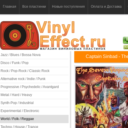
Главная
Все пластинки
Новые поступления
Оплата и Доставка
Jazz / Blues / Bossa Nova
Captain Sinbad - Th
Disco / Funk / Pop
Rock / Pop-Rock / Classic Rock
Alternative rock / Indie / Punk
Progressive / Psychedelic / Avantgard
Metal / Hard / Heavy
Synth-Pop / Industrial
Experimental / Electronic
World / Folk / Reggae
Techno / House / Trance