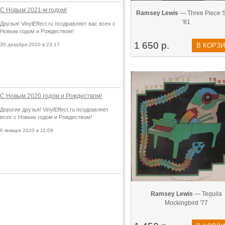
С Новым 2021-м годом!
Ramsey Lewis
— Three Piece S
'81
Друзья! VinylEffect.ru поздравляет вас всех с
Новым годом и Рождеством!
1 650 р.
30 декабря 2020 в 23:17
В КОРЗ
С Новым 2020 годом и Рождеством!
Дорогие друзья! VinylEffect.ru поздравляет
всех с Новым годом и Рождеством!
6 января 2020 в 11:09
Ramsey Lewis
— Tequila
Mockingbird '77