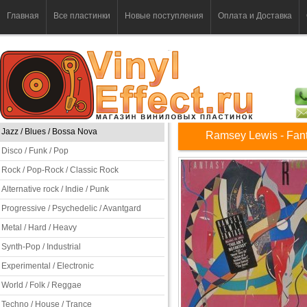
Главная
Все пластинки
Новые поступления
Оплата и Доставка
Jazz / Blues / Bossa Nova
Ramsey Lewis - Fan
Disco / Funk / Pop
Rock / Pop-Rock / Classic Rock
Alternative rock / Indie / Punk
Progressive / Psychedelic / Avantgard
Metal / Hard / Heavy
Synth-Pop / Industrial
Experimental / Electronic
World / Folk / Reggae
Techno / House / Trance