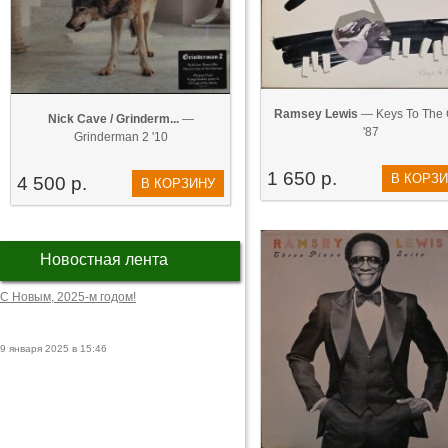
Ramsey Lewis
— Keys To The 
Nick Cave / Grinderm...
—
'87
Grinderman 2 '10
1 650 р.
В КОРЗ
4 500 р.
В КОРЗИНУ
Новостная лента
С Новым, 2025-м годом!
9 января 2025 в 15:46