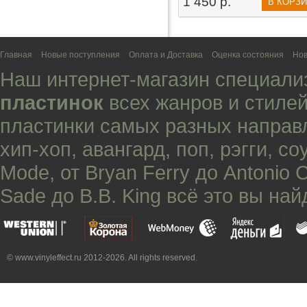
1 450 р.
В КОРЗ
Главная
Новые поступления
Оплата и Доставка
Оценка состояния
Нов
Наш интернет-магазин специали
пластинок
всех жанров и стилей
пластинки самых разных направ
хип-хоп
,
авангард
,
поп
,
рэгги
,
со
Mode
, от
Bryan Ferry
до
Antonio 
Sade
до
B.B. King
всё это вы най
© www.vinyleffect.ru 2012-2026. All rights reserved.