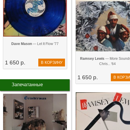
Dave Mason
— Let It Flow '77
Ramsey Lewis
— More Sounds
1 650 р.
В КОРЗИНУ
Chris... '64
1 650 р.
В КОРЗ
Запечатанные