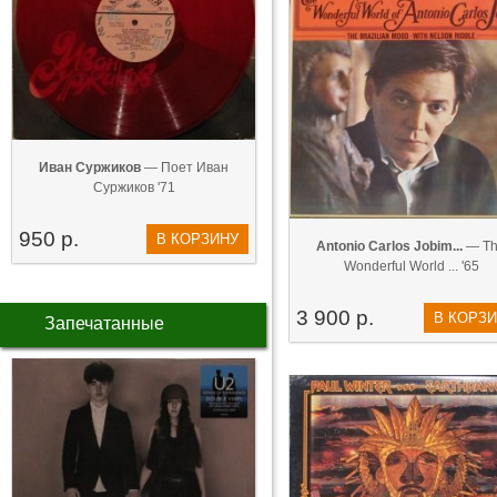
Иван Суржиков
— Поет Иван
Суржиков '71
950 р.
В КОРЗИНУ
Antonio Carlos Jobim...
— T
Wonderful World ... '65
3 900 р.
В КОРЗ
Запечатанные