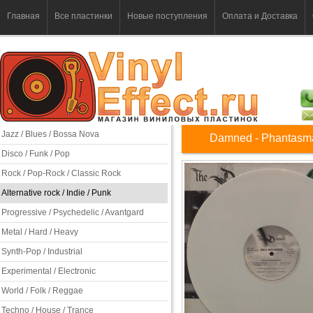
Главная
Все пластинки
Новые поступления
Оплата и Доставка
Jazz / Blues / Bossa Nova
Damned - Phantasm
Disco / Funk / Pop
Rock / Pop-Rock / Classic Rock
Alternative rock / Indie / Punk
Progressive / Psychedelic / Avantgard
Metal / Hard / Heavy
Synth-Pop / Industrial
Experimental / Electronic
World / Folk / Reggae
Techno / House / Trance