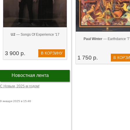
U2
— Songs Of Experience '17
Paul Winter
— Earthdance '7
3 900 р.
В КОРЗИНУ
1 750 р.
В КОРЗ
Новостная лента
С Новым, 2025-м годом!
9 января 2025 в 15:46