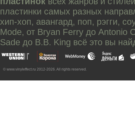
пластинок
всех жанров и стилей
пластинки самых разных направ
хип-хоп
,
авангард
,
поп
,
рэгги
,
со
Mode
, от
Bryan Ferry
до
Antonio 
Sade
до
B.B. King
всё это вы най
© www.vinyleffect.ru 2012-2026. All rights reserved.