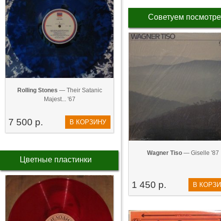
Советуем посмотре
Rolling Stones
— Their Satanic
Majest... '67
7 500 р.
В КОРЗИНУ
Wagner Tiso
— Giselle '87
Цветные пластинки
1 450 р.
В КОРЗ