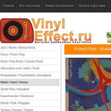
Главная
Все пластинки
Новые поступления
Оплата и Доставка
Jazz / Blues / Bossa Nova
Robert Plant - Shaken
Disco / Funk / Pop
Rock / Pop-Rock / Classic Rock
Alternative rock / Indie / Punk
Progressive / Psychedelic / Avantgard
Metal / Hard / Heavy
Synth-Pop / Industrial
Experimental / Electronic
World / Folk / Reggae
Techno / House / Trance