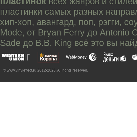
пластинок
всех жанров и стилей
пластинки самых разных направ
хип-хоп
,
авангард
,
поп
,
рэгги
,
со
Mode
, от
Bryan Ferry
до
Antonio 
Sade
до
B.B. King
всё это вы най
© www.vinyleffect.ru 2012-2026. All rights reserved.