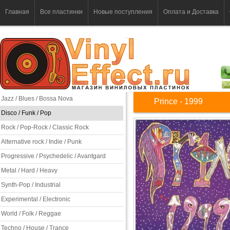
Главная
Все пластинки
Новые поступления
Оплата и Доставка
Jazz / Blues / Bossa Nova
Prince - 1999
Disco / Funk / Pop
Rock / Pop-Rock / Classic Rock
Alternative rock / Indie / Punk
Progressive / Psychedelic / Avantgard
Metal / Hard / Heavy
Synth-Pop / Industrial
Experimental / Electronic
World / Folk / Reggae
Techno / House / Trance