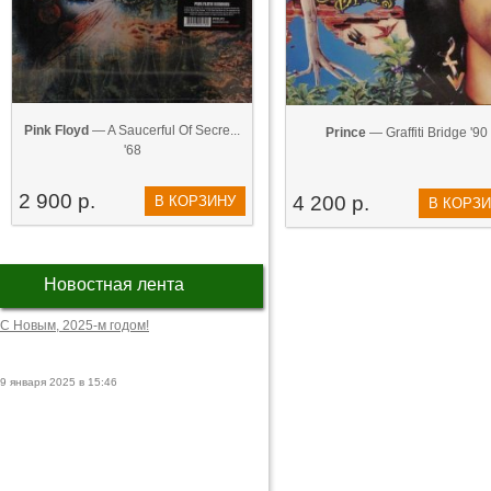
Pink Floyd
— A Saucerful Of Secre...
Prince
— Graffiti Bridge '90
'68
2 900 р.
4 200 р.
В КОРЗИНУ
В КОРЗ
Новостная лента
С Новым, 2025-м годом!
9 января 2025 в 15:46