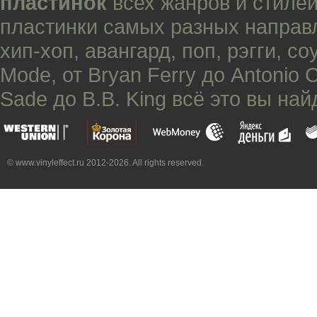
пластинок
всех жанров и стилей
пластинки самых разных направ
хип-хоп
,
авангард
,
поп
,
рэгги
,
со
Mode
, от
Bryan Ferry
до
Antonio 
Sade
до
B.B. King
всё это вы най
© www.vinyleffect.ru 2012-2026. All rights reserved.