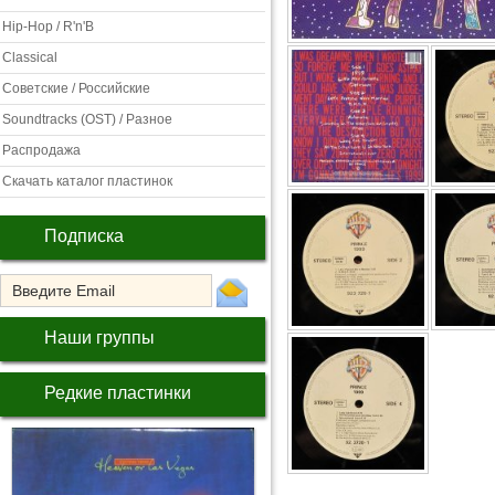
Hip-Hop / R'n'B
Classical
Советские / Российские
Soundtracks (OST) / Разное
Распродажа
Скачать каталог пластинок
Подписка
Наши группы
Редкие пластинки