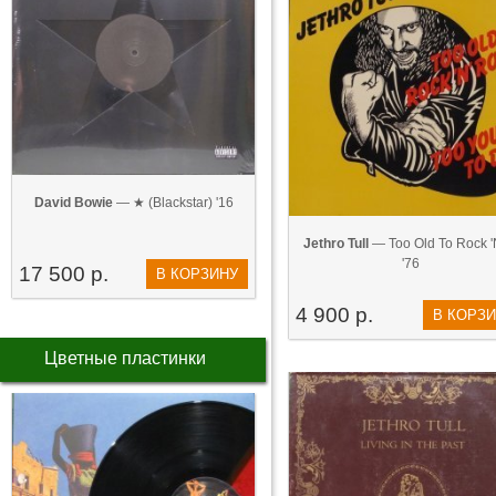
David Bowie
— ★ (Blackstar) '16
Jethro Tull
— Too Old To Rock 'N'
'76
17 500 р.
В КОРЗИНУ
4 900 р.
В КОРЗ
Цветные пластинки