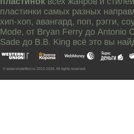
пластинок
всех жанров и стилей
пластинки самых разных направ
хип-хоп
,
авангард
,
поп
,
рэгги
,
со
Mode
, от
Bryan Ferry
до
Antonio 
Sade
до
B.B. King
всё это вы най
© www.vinyleffect.ru 2012-2026. All rights reserved.