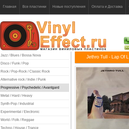
Главная
Все пластинки
Новые поступления
Оплата и Доставка
Jazz / Blues / Bossa Nova
Jethro Tull - Lap Of 
Disco / Funk / Pop
Rock / Pop-Rock / Classic Rock
Alternative rock / Indie / Punk
Progressive / Psychedelic / Avantgard
Metal / Hard / Heavy
Synth-Pop / Industrial
Experimental / Electronic
World / Folk / Reggae
Techno / House / Trance