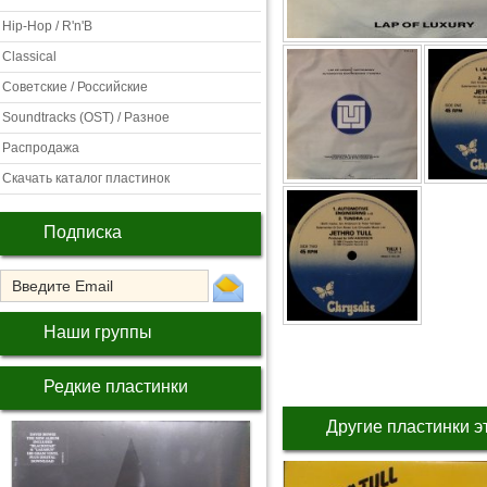
Hip-Hop / R'n'B
Classical
Советские / Российские
Soundtracks (OST) / Разное
Распродажа
Скачать каталог пластинок
Подписка
Наши группы
Редкие пластинки
Другие пластинки э