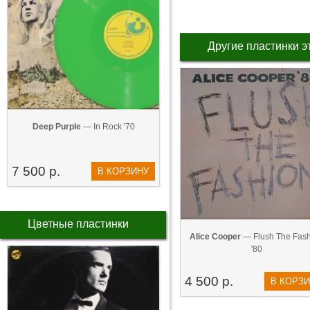
Другие пластинки э
Deep Purple
— In Rock '70
7 500 р.
В КОРЗИНУ
Цветные пластинки
Alice Cooper
— Flush The Fas
'80
4 500 р.
В КОРЗ