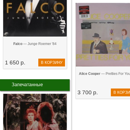
Falco
— Junge Roemer '84
1 650 р.
В КОРЗИНУ
Alice Cooper
— Pretties For You
Запечатанные
3 700 р.
В КОРЗ