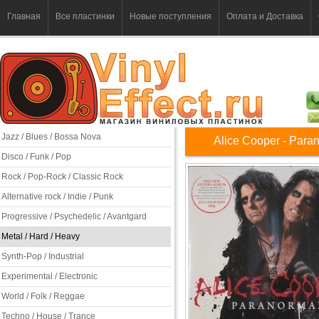
Главная
Все пластинки
Новые поступления
Оплата и Доставка
Jazz / Blues / Bossa Nova
Alice Cooper - Para
Disco / Funk / Pop
Rock / Pop-Rock / Classic Rock
Alternative rock / Indie / Punk
Progressive / Psychedelic / Avantgard
Metal / Hard / Heavy
Synth-Pop / Industrial
Experimental / Electronic
World / Folk / Reggae
Techno / House / Trance