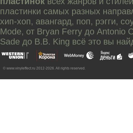
пластинок
всех жанров и стилей
пластинки самых разных направ
хип-хоп
,
авангард
,
поп
,
рэгги
,
со
Mode
, от
Bryan Ferry
до
Antonio 
Sade
до
B.B. King
всё это вы най
© www.vinyleffect.ru 2012-2026. All rights reserved.