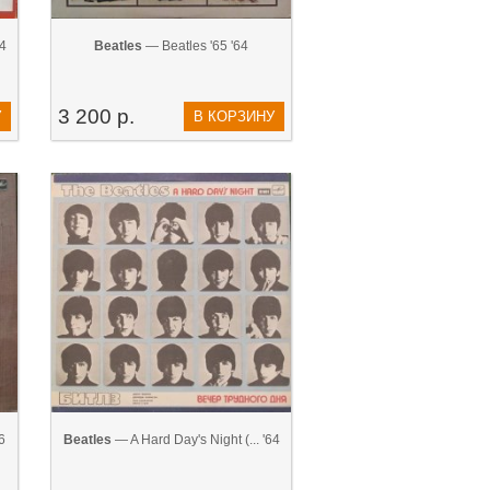
64
Beatles
— Beatles '65 '64
3 200 р.
У
В КОРЗИНУ
6
Beatles
— A Hard Day's Night (... '64