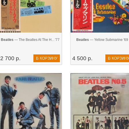
Beatles
— The Beatles At The H... '77
Beatles
— Yellow Submarine '69
2 700 р.
4 500 р.
В КОРЗИНУ
В КОРЗИН