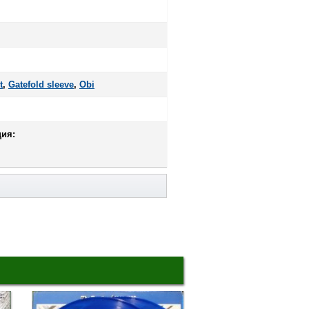
t
,
Gatefold sleeve
,
Оbi
ия: