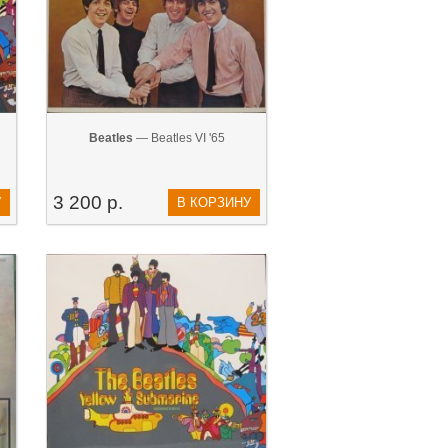
Beatles
— Beatles VI '65
3 200 р.
У
В КОРЗИНУ