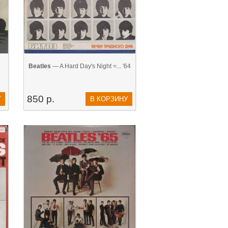
Beatles
— A Hard Day's Night =... '64
850 р.
У
В КОРЗИНУ