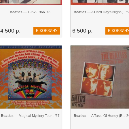
Beatles
— 1962-1966 '73
Beatles
— A Hard Day's Night (... '
4 500 р.
6 500 р.
В КОРЗИНУ
В КОРЗИН
Beatles
— Magical Mystery Tour... '67
Beatles
— A Taste Of Honey (В... '8