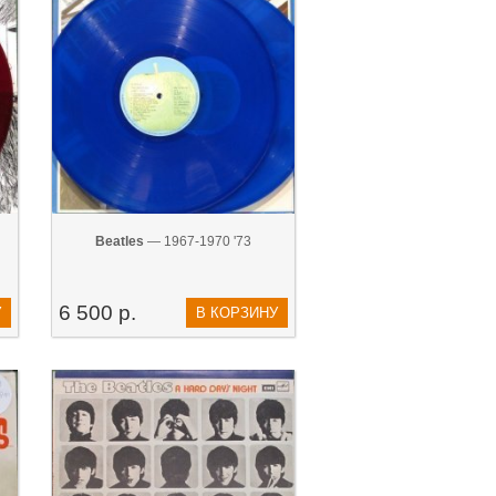
Beatles
— 1967-1970 '73
6 500 р.
У
В КОРЗИНУ