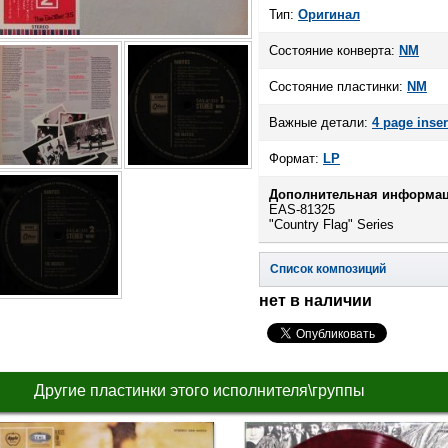
Тип:
Оригинал
Состояние конверта:
NM
Состояние пластинки:
NM
Важные детали:
4 page inser
Формат:
LP
Дополнительная информац
EAS-81325
"Country Flag" Series
Список композиций
нет в наличии
Другие пластинки этого исполнителя\группы