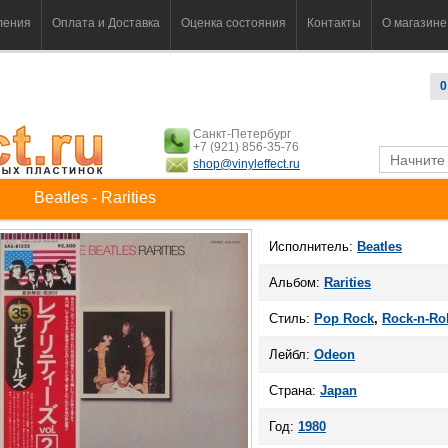
ления
Оплата и Доставка
Оценка состояния
Контакты
О магазине
0
Санкт-Петербург
+7 (921) 856-35-76
shop@vinyleffect.ru
Beatles - Rarities
Исполнитель:
Beatles
Альбом:
Rarities
Стиль:
Pop Rock
,
Rock-n-Rol
Лейбл:
Odeon
Страна:
Japan
Год:
1980