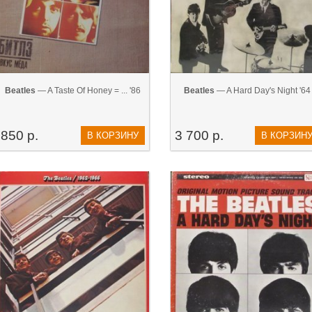
Beatles
— A Taste Of Honey = ... '86
Beatles
— A Hard Day's Night '64
850 р.
3 700 р.
В КОРЗИНУ
В КОРЗИН