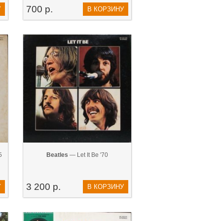
700 р.
У
В КОРЗИНУ
5
Beatles
— Let It Be '70
3 200 р.
У
В КОРЗИНУ