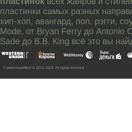
пластинок
всех жанров и стилей
пластинки самых разных направ
хип-хоп
,
авангард
,
поп
,
рэгги
,
со
Mode
, от
Bryan Ferry
до
Antonio 
Sade
до
B.B. King
всё это вы най
© www.vinyleffect.ru 2012-2026. All rights reserved.