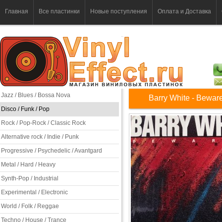
Главная
Все пластинки
Новые поступления
Оплата и Доставка
Jazz / Blues / Bossa Nova
Barry White - Beware
Disco / Funk / Pop
Rock / Pop-Rock / Classic Rock
Alternative rock / Indie / Punk
Progressive / Psychedelic / Avantgard
Metal / Hard / Heavy
Synth-Pop / Industrial
Experimental / Electronic
World / Folk / Reggae
Techno / House / Trance