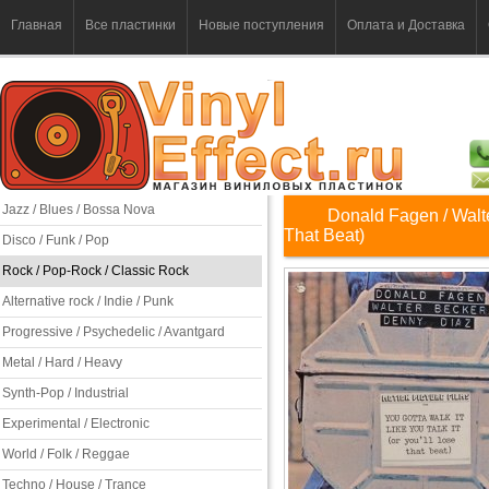
Главная
Все пластинки
Новые поступления
Оплата и Доставка
Jazz / Blues / Bossa Nova
Donald Fagen / Walter
That Beat)
Disco / Funk / Pop
Rock / Pop-Rock / Classic Rock
Alternative rock / Indie / Punk
Progressive / Psychedelic / Avantgard
Metal / Hard / Heavy
Synth-Pop / Industrial
Experimental / Electronic
World / Folk / Reggae
Techno / House / Trance