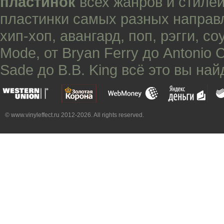
пластинок
всех жанров и стилей
пластинки самых разных направ
хип-хоп
,
авангард
,
поп
,
рэгги
,
со
Mode
, от
Bryan Ferry
до
Antonio 
Sade
до
B.B. King
всё это вы най
© www.vinyleffect.ru 2012-2026. All rights reserved.