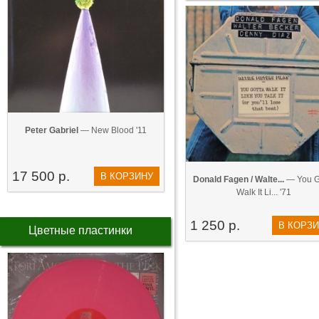
Peter Gabriel
— New Blood '11
17 500 р.
В КОРЗИНУ
Donald Fagen / Walte...
— You G
Walk It Li... '71
1 250 р.
В КОРЗ
Цветные пластинки