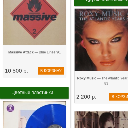
Massive Attack
— Blue Lines '91
10 500 р.
В КОРЗИНУ
Roxy Music
— The Atlantic Years
'83
Цветные пластинки
2 200 р.
В КОРЗ