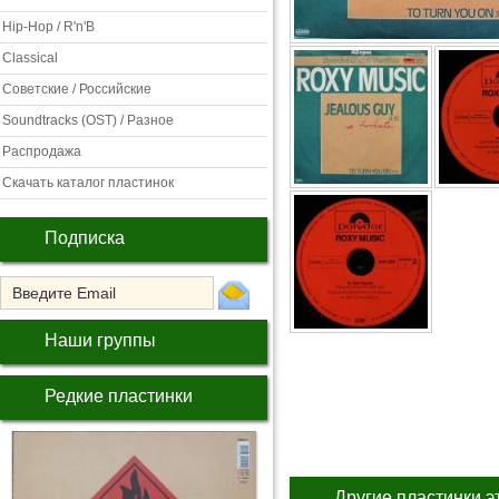
Hip-Hop / R'n'B
Classical
Советские / Российские
Soundtracks (OST) / Разное
Распродажа
Скачать каталог пластинок
Подписка
Наши группы
Редкие пластинки
Другие пластинки э