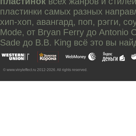
пластинок
всех жанров и стилей
пластинки самых разных направ
хип-хоп
,
авангард
,
поп
,
рэгги
,
со
Mode
, от
Bryan Ferry
до
Antonio 
Sade
до
B.B. King
всё это вы най
© www.vinyleffect.ru 2012-2026. All rights reserved.