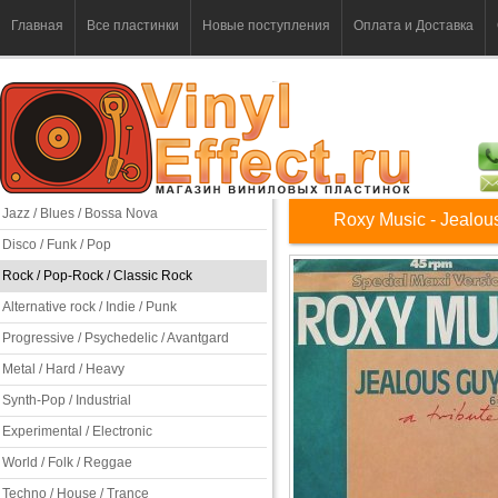
Главная
Все пластинки
Новые поступления
Оплата и Доставка
Jazz / Blues / Bossa Nova
Roxy Music - Jealou
Disco / Funk / Pop
Rock / Pop-Rock / Classic Rock
Alternative rock / Indie / Punk
Progressive / Psychedelic / Avantgard
Metal / Hard / Heavy
Synth-Pop / Industrial
Experimental / Electronic
World / Folk / Reggae
Techno / House / Trance