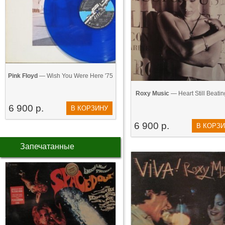
Pink Floyd
— Wish You Were Here '75
Roxy Music
— Heart Still Beatin
6 900 р.
В КОРЗИНУ
6 900 р.
В КОРЗ
Запечатанные