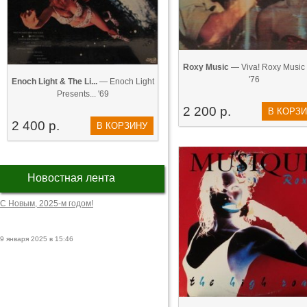
Roxy Music
— Viva! Roxy Music (
'76
Enoch Light & The Li...
— Enoch Light
Presents... '69
2 200 р.
В КОРЗ
2 400 р.
В КОРЗИНУ
Новостная лента
С Новым, 2025-м годом!
9 января 2025 в 15:46