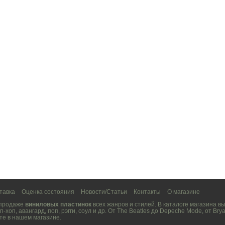
тавка
Оценка состояния
Новости/Статьи
Контакты
О магазине
 продаже
виниловых пластинок
всех жанров и стилей. В каталоге магазина 
п-хоп
,
авангард
,
поп
,
рэгги
,
соул
и др. От
The Beatles
до
Depeche Mode
, от
Brya
те в нашем магазине.