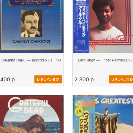
Самуил Сам...
— Дирижер Са... '80
Earl Klugh
— Finger Paintings '78
400 р.
2 300 р.
В КОРЗИНУ
В КОРЗИН