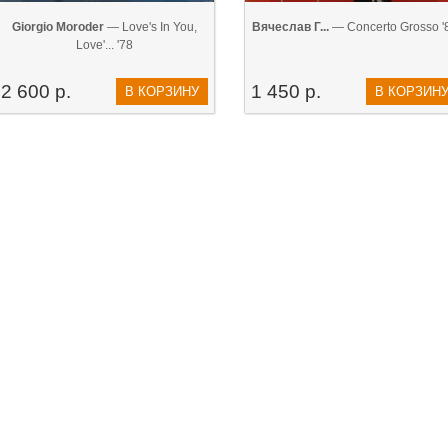
Giorgio Moroder
— Love's In You,
Вячеслав Г...
— Concerto Grosso '
Love'... '78
2 600 р.
1 450 р.
В КОРЗИНУ
В КОРЗИН