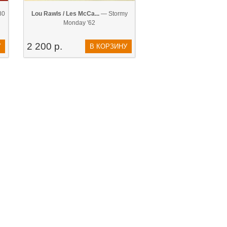
80
Lou Rawls / Les McCa...
— Stormy
Monday '62
2 200 р.
У
В КОРЗИНУ