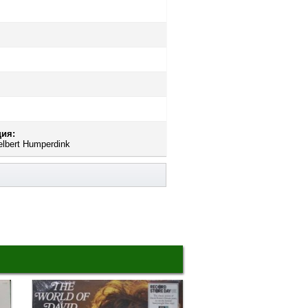
ия:
elbert Humperdink