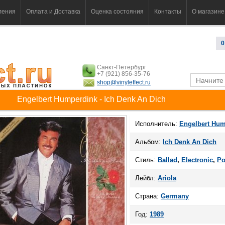
ления
Оплата и Доставка
Оценка состояния
Контакты
О магазине
0
Санкт-Петербург
+7 (921) 856-35-76
shop@vinyleffect.ru
Engelbert Humperdink - Ich Denk An Dich
Исполнитель:
Engelbert Hum
Альбом:
Ich Denk An Dich
Стиль:
Ballad
,
Electronic
,
P
Лейбл:
Ariola
Страна:
Germany
Год:
1989