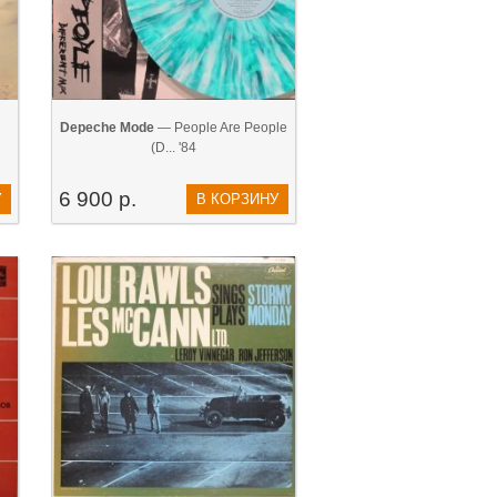
Depeche Mode
— People Are People
(D... '84
6 900 р.
У
В КОРЗИНУ