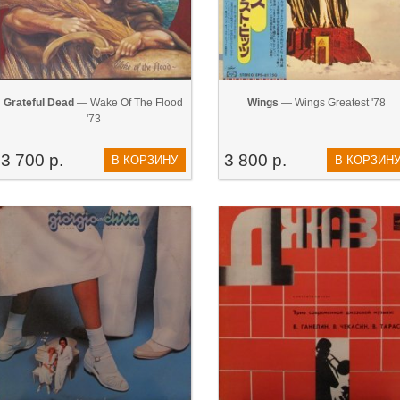
Grateful Dead
— Wake Of The Flood
Wings
— Wings Greatest '78
'73
3 700 р.
3 800 р.
В КОРЗИНУ
В КОРЗИН