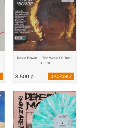
David Bowie
— The World Of David
B... '70
3 500 р.
У
В КОРЗИНУ