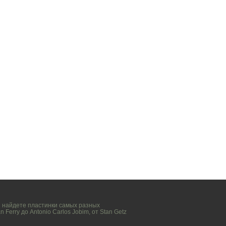
вы найдете пластинки самых разных
n Ferry
до
Antonio Carlos Jobim
, от
Stan Getz