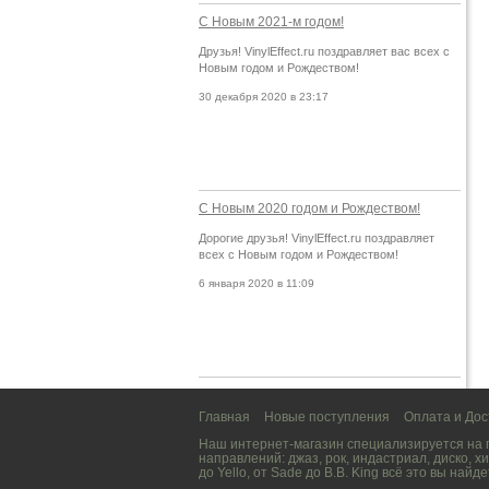
С Новым 2021-м годом!
Друзья! VinylEffect.ru поздравляет вас всех с
Новым годом и Рождеством!
30 декабря 2020 в 23:17
С Новым 2020 годом и Рождеством!
Дорогие друзья! VinylEffect.ru поздравляет
всех с Новым годом и Рождеством!
6 января 2020 в 11:09
Главная
Новые поступления
Оплата и Дос
Наш интернет-магазин специализируется на
направлений:
джаз
,
рок
,
индастриал
,
диско
,
хи
до
Yello
, от
Sade
до
B.B. King
всё это вы найде