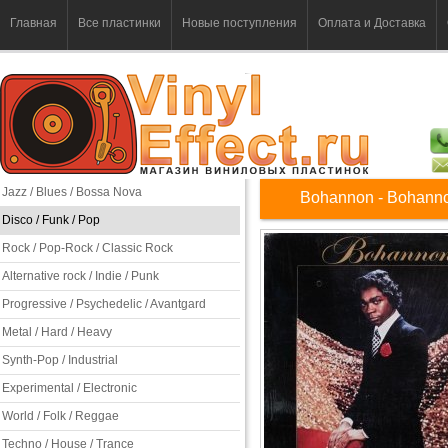
Главная
Все пластинки
Новые поступления
Оплата и Доставка
Jazz / Blues / Bossa Nova
Bohannon - Bohann
Disco / Funk / Pop
Rock / Pop-Rock / Classic Rock
Alternative rock / Indie / Punk
Progressive / Psychedelic / Avantgard
Metal / Hard / Heavy
Synth-Pop / Industrial
Experimental / Electronic
World / Folk / Reggae
Techno / House / Trance