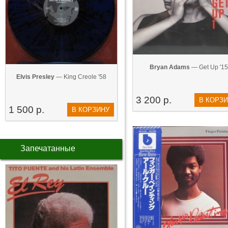
Bryan Adams
— Get Up '15
Elvis Presley
— King Creole '58
3 200 р.
В КОРЗ
1 500 р.
В КОРЗИНУ
Запечатанные