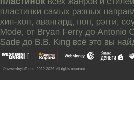
пластинок
всех жанров и стилей
пластинки самых разных направ
хип-хоп
,
авангард
,
поп
,
рэгги
,
со
Mode
, от
Bryan Ferry
до
Antonio 
Sade
до
B.B. King
всё это вы най
© www.vinyleffect.ru 2012-2026. All rights reserved.