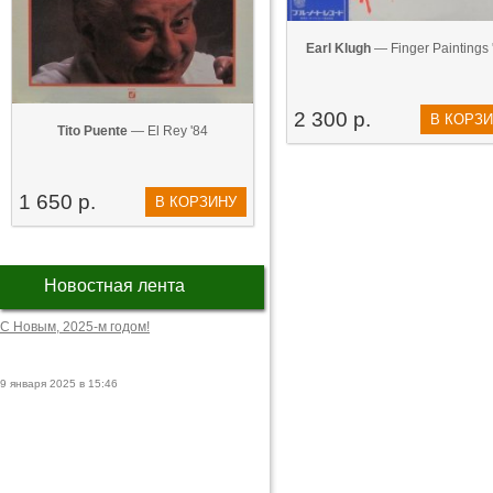
Earl Klugh
— Finger Paintings 
2 300 р.
В КОРЗ
Tito Puente
— El Rey '84
1 650 р.
В КОРЗИНУ
Новостная лента
С Новым, 2025-м годом!
9 января 2025 в 15:46