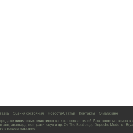
тавка
Оценка состояния
Новости/Статьи
Контакты
О магазине
 продаже
виниловых пластинок
всех жанров и стилей. В каталоге магазина 
п-хоп
,
авангард
,
поп
,
рэгги
,
соул
и др. От
The Beatles
до
Depeche Mode
, от
Brya
те в нашем магазине.