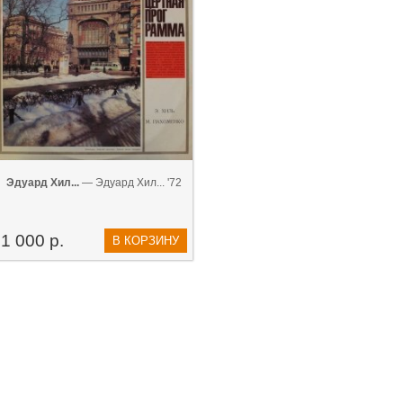
Эдуард Хил...
— Эдуард Хил... '72
1 000 р.
В КОРЗИНУ