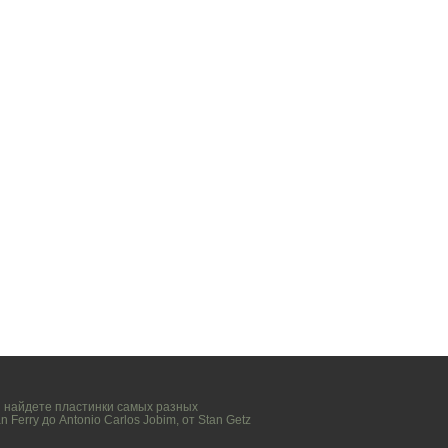
вы найдете пластинки самых разных
n Ferry
до
Antonio Carlos Jobim
, от
Stan Getz