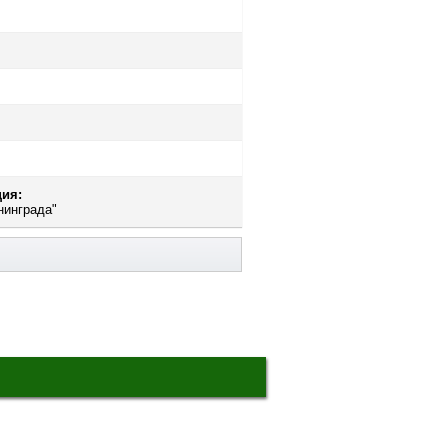
ия:
нинграда"