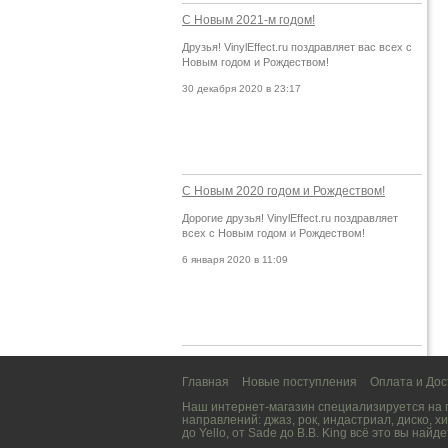
С Новым 2021-м годом!
Друзья! VinylEffect.ru поздравляет вас всех с
Новым годом и Рождеством!
30 декабря 2020 в 23:17
С Новым 2020 годом и Рождеством!
Дорогие друзья! VinylEffect.ru поздравляет
всех с Новым годом и Рождеством!
6 января 2020 в 11:09
Главная
Новые поступления
Оплата и Дос
Наш интернет-магазин специализируется на
направлений:
джаз
,
рок
,
индастриал
,
диско
,
хи
до
Yello
, от
Sade
до
B.B. King
всё это вы найде