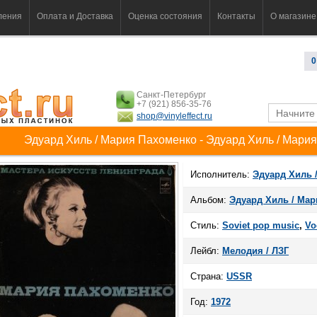
ления
Оплата и Доставка
Оценка состояния
Контакты
О магазине
0
Санкт-Петербург
+7 (921) 856-35-76
shop@vinyleffect.ru
Эдуард Хиль / Мария Пахоменко - Эдуард Хиль / Мари
Исполнитель:
Эдуард Хиль 
Альбом:
Эдуард Хиль / Ма
Стиль:
Soviet pop music
,
Vo
Лейбл:
Мелодия / ЛЗГ
Страна:
USSR
Год:
1972