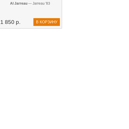
Al Jarreau
— Jarreau '83
1 850 р.
В КОРЗИНУ