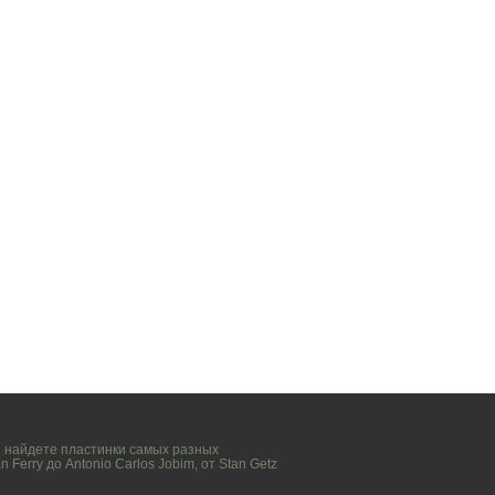
вы найдете пластинки самых разных
n Ferry
до
Antonio Carlos Jobim
, от
Stan Getz