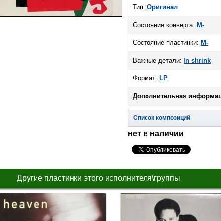
Тип:
Оригинал
Состояние конверта:
M-
Состояние пластинки:
M-
Важные детали:
In shrink
Формат:
LP
Дополнительная информац
Список композиций
нет в наличии
Другие пластинки этого исполнителя\группы