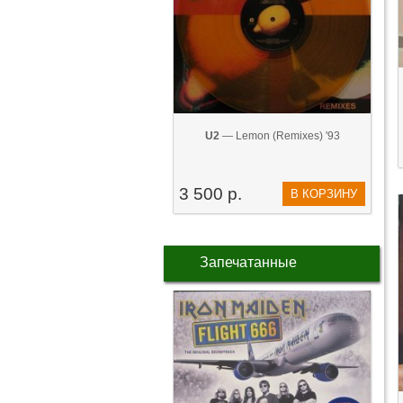
U2
— Lemon (Remixes) '93
3 500 р.
В КОРЗИНУ
Запечатанные