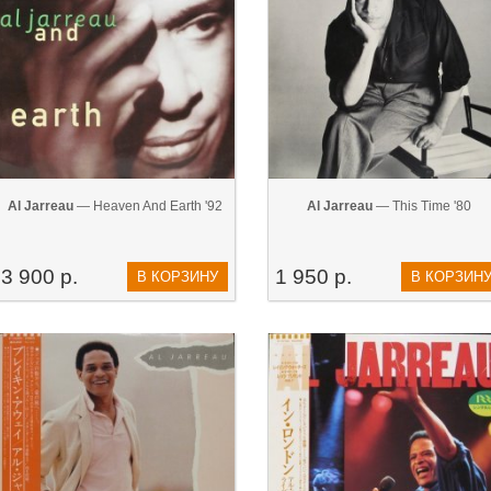
Al Jarreau
— Heaven And Earth '92
Al Jarreau
— This Time '80
3 900 р.
1 950 р.
В КОРЗИНУ
В КОРЗИН