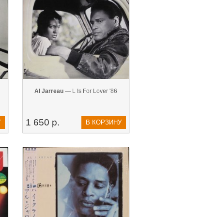
Al Jarreau
— L Is For Lover '86
1 650 р.
У
В КОРЗИНУ