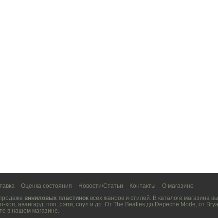
тавка
Оценка состояния
Новости/Статьи
Контакты
О магазине
 продаже
виниловых пластинок
всех жанров и стилей. В каталоге магазина 
п-хоп
,
авангард
,
поп
,
рэгги
,
соул
и др. От
The Beatles
до
Depeche Mode
, от
Brya
те в нашем магазине.