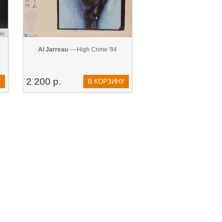
Al Jarreau
— High Crime '84
2 200 р.
У
В КОРЗИНУ