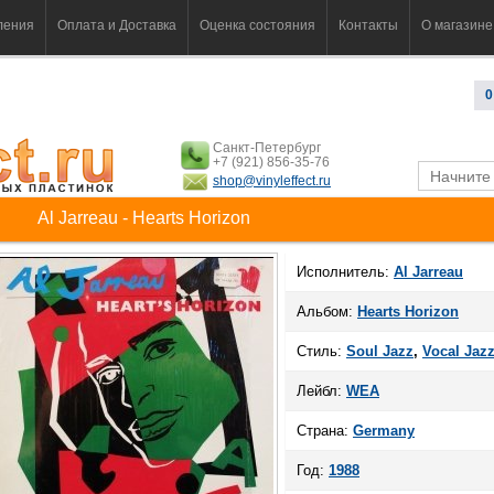
ления
Оплата и Доставка
Оценка состояния
Контакты
О магазине
0
Санкт-Петербург
+7 (921) 856-35-76
shop@vinyleffect.ru
Al Jarreau - Hearts Horizon
Исполнитель:
Al Jarreau
Альбом:
Hearts Horizon
Стиль:
Soul Jazz
,
Vocal Jaz
Лейбл:
WEA
Страна:
Germany
Год:
1988