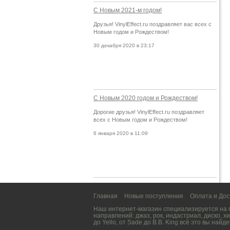
С Новым 2021-м годом!
Друзья! VinylEffect.ru поздравляет вас всех с
Новым годом и Рождеством!
30 декабря 2020 в 23:17
С Новым 2020 годом и Рождеством!
Дорогие друзья! VinylEffect.ru поздравляет
всех с Новым годом и Рождеством!
6 января 2020 в 11:09
Главная
Новые поступления
Оплата и Дос
Наш интернет-магазин специализируется на
направлений:
джаз
,
рок
,
индастриал
,
диско
,
хи
до
Yello
, от
Sade
до
B.B. King
всё это вы найде