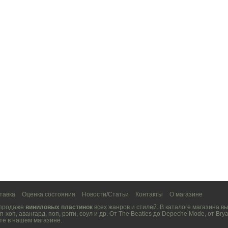
тавка
Оценка состояния
Новости/Статьи
Контакты
О магазине
 продаже
виниловых пластинок
всех жанров и стилей. В каталоге магазина 
п-хоп
,
авангард
,
поп
,
рэгги
,
соул
и др. От
The Beatles
до
Depeche Mode
, от
Brya
те в нашем магазине.