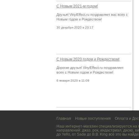
С Новым 2021-м годом!
Друзья! VinylEffect.ru поздравляет вас всех с
Новым годом и Рождеством!
30 декабря 2020 в 23:17
С Новым 2020 годом и Рождеством!
Дорогие друзья! VinylEffect.ru поздравляет
всех с Новым годом и Рождеством!
6 января 2020 в 11:09
Главная
Новые поступления
Оплата и Дос
Наш интернет-магазин специализируется на
направлений:
джаз
,
рок
,
индастриал
,
диско
,
хи
до
Yello
, от
Sade
до
B.B. King
всё это вы найде