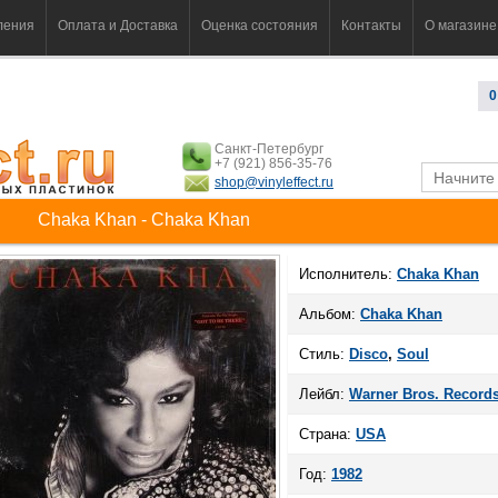
ления
Оплата и Доставка
Оценка состояния
Контакты
О магазине
0
Санкт-Петербург
+7 (921) 856-35-76
shop@vinyleffect.ru
Chaka Khan - Chaka Khan
Исполнитель:
Chaka Khan
Альбом:
Chaka Khan
Стиль:
Disco
,
Soul
Лейбл:
Warner Bros. Record
Страна:
USA
Год:
1982