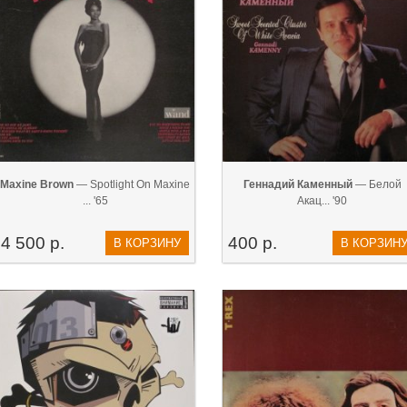
Maxine Brown
— Spotlight On Maxine
Геннадий Каменный
— Белой
... '65
Акац... '90
4 500 р.
400 р.
В КОРЗИНУ
В КОРЗИН