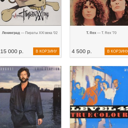
Ленинград
— Пираты XXI века '02
T. Rex
— T. Rex '70
15 000 р.
4 500 р.
В КОРЗИНУ
В КОРЗИН