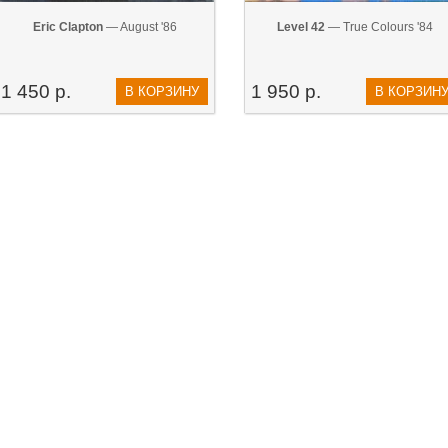
Eric Clapton
— August '86
Level 42
— True Colours '84
1 450 р.
1 950 р.
В КОРЗИНУ
В КОРЗИН