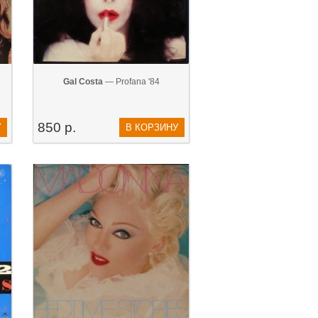
Gal Costa
— Profana '84
850 р.
У
В КОРЗИНУ