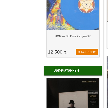
НОМ
— Во Имя Разума '96
12 500 р.
В КОРЗИНУ
Запечатанные