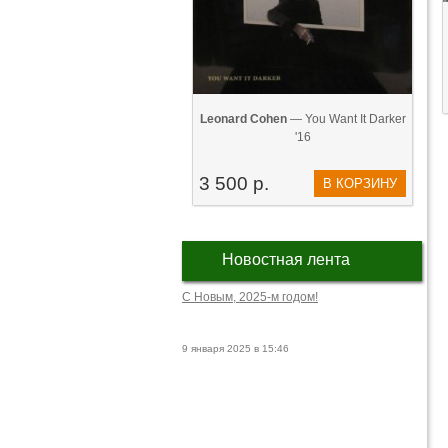
Leonard Cohen
— You Want It Darker
'16
3 500 р.
В КОРЗИНУ
Новостная лента
С Новым, 2025-м годом!
9 января 2025 в 15:46