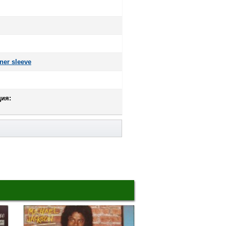
ner sleeve
ия: