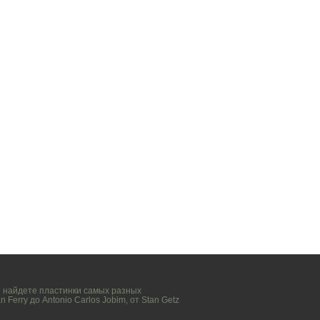
вы найдете пластинки самых разных
n Ferry
до
Antonio Carlos Jobim
, от
Stan Getz