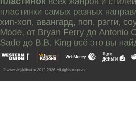
пластинок
всех жанров и стилей
пластинки самых разных направ
хип-хоп
,
авангард
,
поп
,
рэгги
,
со
Mode
, от
Bryan Ferry
до
Antonio 
Sade
до
B.B. King
всё это вы най
© www.vinyleffect.ru 2012-2026. All rights reserved.