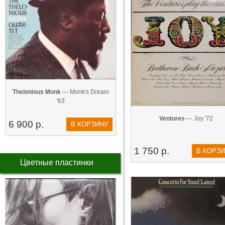
Thelonious Monk
— Monk's Dream
'63
Ventures
— Joy '72
6 900 р.
В КОРЗИНУ
1 750 р.
В КОРЗ
Цветные пластинки