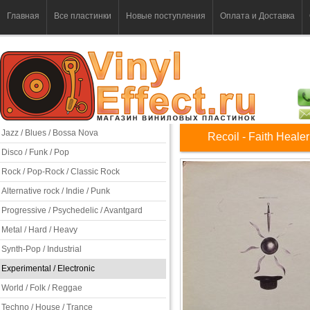
Главная
Все пластинки
Новые поступления
Оплата и Доставка
Jazz / Blues / Bossa Nova
Recoil - Faith Healer
Disco / Funk / Pop
Rock / Pop-Rock / Classic Rock
Alternative rock / Indie / Punk
Progressive / Psychedelic / Avantgard
Metal / Hard / Heavy
Synth-Pop / Industrial
Experimental / Electronic
World / Folk / Reggae
Techno / House / Trance