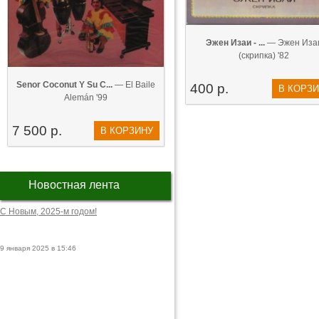
Эжен Изаи - ...
— Эжен Иза
(скрипка) '82
Senor Coconut Y Su C...
— El Baile
400 р.
В КОРЗ
Alemán '99
7 500 р.
В КОРЗИНУ
Новостная лента
С Новым, 2025-м годом!
9 января 2025 в 15:46