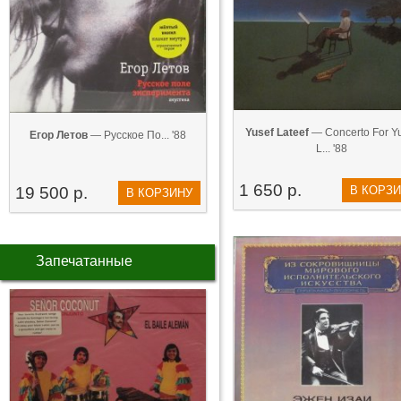
Yusef Lateef
— Concerto For Y
Егор Летов
— Русское По... '88
L... '88
1 650 р.
19 500 р.
В КОРЗ
В КОРЗИНУ
Запечатанные