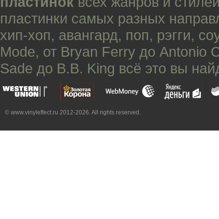
пластинок
всех жанров и стилей
пластинки самых разных направ
хип-хоп
,
авангард
,
поп
,
рэгги
,
со
Mode
, от
Bryan Ferry
до
Antonio 
Sade
до
B.B. King
всё это вы най
© www.vinyleffect.ru 2012-2026. All rights reserved.