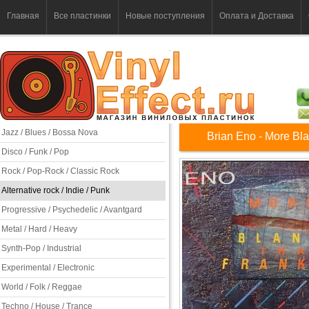
Главная
Все пластинки
Новые поступления
Оплата и Доставка
Jazz / Blues / Bossa Nova
Brian Eno - More Bl
Disco / Funk / Pop
Rock / Pop-Rock / Classic Rock
Alternative rock / Indie / Punk
Progressive / Psychedelic / Avantgard
Metal / Hard / Heavy
Synth-Pop / Industrial
Experimental / Electronic
World / Folk / Reggae
Techno / House / Trance