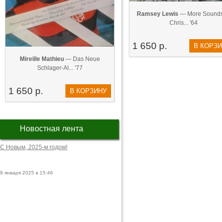
Ramsey Lewis
— More Sounds
Chris... '64
1 650 р.
В КОРЗ
Mireille Mathieu
— Das Neue
Schlager-Al... '77
1 650 р.
В КОРЗИНУ
Новостная лента
С Новым, 2025-м годом!
9 января 2025 в 15:46