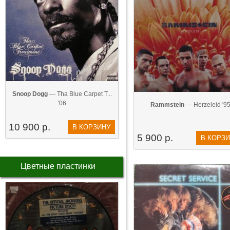
Snoop Dogg
— ‎Tha Blue Carpet T...
'06
Rammstein
— Herzeleid '9
10 900 р.
В КОРЗИНУ
5 900 р.
В КОРЗ
Цветные пластинки