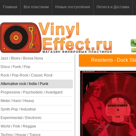
Главная
Все пластинки
Новые поступления
Оплата и Доставка
Jazz / Blues / Bossa Nova
Residents - Duck St
Disco / Funk / Pop
Rock / Pop-Rock / Classic Rock
Alternative rock / Indie / Punk
Progressive / Psychedelic / Avantgard
Metal / Hard / Heavy
Synth-Pop / Industrial
Experimental / Electronic
World / Folk / Reggae
Techno / House / Trance