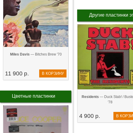
Другие пластинки э
Miles Davis
— Bitches Brew '70
11 900 р.
В КОРЗИНУ
Цветные пластинки
Residents
— Duck Stab! / Buster
'78
4 900 р.
В КОРЗ