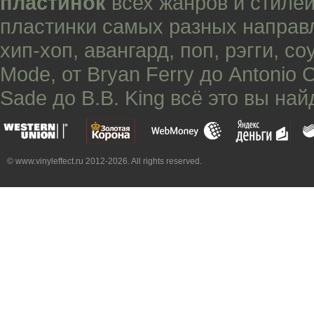
пластинок
всех жанров и стилей
пластинки самых разных направ
хип-хоп
,
авангард
,
поп
,
рэгги
,
со
Mode
, от
Bryan Ferry
до
Antonio 
Sade
до
B.B. King
всё это вы най
© www.vinyleffect.ru 2012-2026. All rights reserved.