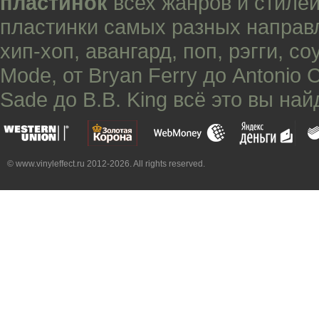
пластинок
всех жанров и стилей
пластинки самых разных направ
хип-хоп
,
авангард
,
поп
,
рэгги
,
со
Mode
, от
Bryan Ferry
до
Antonio 
Sade
до
B.B. King
всё это вы най
© www.vinyleffect.ru 2012-2026. All rights reserved.