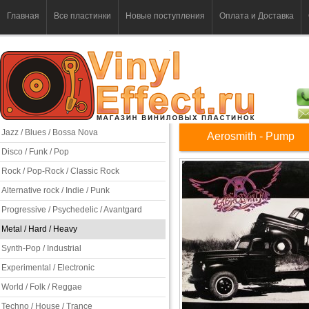
Главная
Все пластинки
Новые поступления
Оплата и Доставка
Jazz / Blues / Bossa Nova
Aerosmith - Pump
Disco / Funk / Pop
Rock / Pop-Rock / Classic Rock
Alternative rock / Indie / Punk
Progressive / Psychedelic / Avantgard
Metal / Hard / Heavy
Synth-Pop / Industrial
Experimental / Electronic
World / Folk / Reggae
Techno / House / Trance