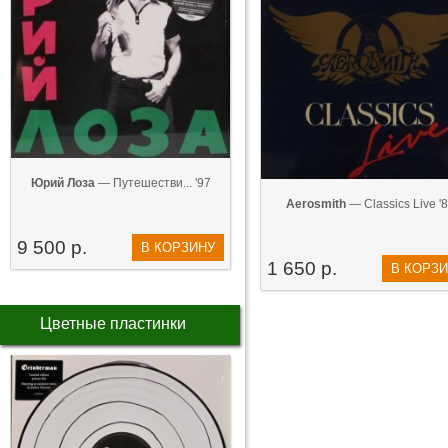
Юрий Лоза
— Путешестви... '97
Aerosmith
— Classics Live '
9 500 р.
В КОРЗИНУ
1 650 р.
В КОРЗ
Цветные пластинки