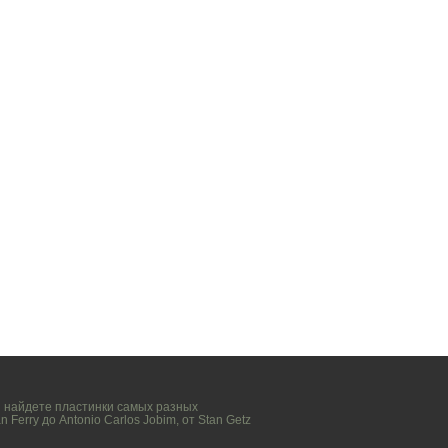
вы найдете пластинки самых разных
n Ferry
до
Antonio Carlos Jobim
, от
Stan Getz