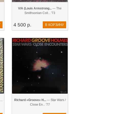
V/A (Louis Armstrong...
— The
Smithsonian Coll... '73
4 500 р.
У
В КОРЗИНУ
..
Richard «Groove» H...
— Star Wars /
Close En... '77