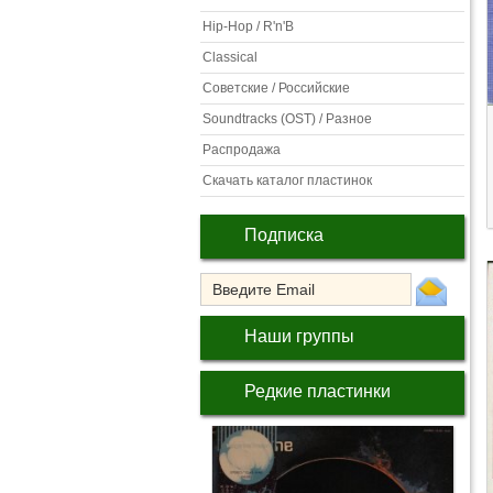
Hip-Hop / R'n'B
Classical
Советские / Российские
Soundtracks (OST) / Разное
Распродажа
Скачать каталог пластинок
Подписка
Наши группы
Редкие пластинки