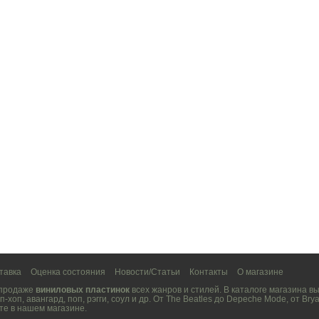
тавка
Оценка состояния
Новости/Статьи
Контакты
О магазине
 продаже
виниловых пластинок
всех жанров и стилей. В каталоге магазина 
п-хоп
,
авангард
,
поп
,
рэгги
,
соул
и др. От
The Beatles
до
Depeche Mode
, от
Brya
те в нашем магазине.