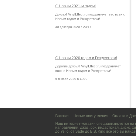
С Новым 2021-м годом!
Друзья! VinylEffect.ru поздравляет вас всех с
Новым годом и Рождеством!
30 декабря 2020 в 23:17
С Новым 2020 годом и Рождеством!
Дорогие друзья! VinylEffect.ru поздравляет
всех с Новым годом и Рождеством!
6 января 2020 в 11:09
Главная
Новые поступления
Оплата и Дос
Наш интернет-магазин специализируется на
направлений:
джаз
,
рок
,
индастриал
,
диско
,
хи
до
Yello
, от
Sade
до
B.B. King
всё это вы найде