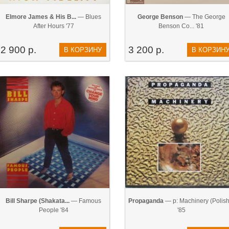
Elmore James & His B...
— Blues
George Benson
— The George
After Hours '77
Benson Co... '81
2 900 р.
3 200 р.
В КОРЗИНУ
В КОРЗИН
Bill Sharpe (Shakata...
— Famous
Propaganda
— p: Machinery (Polish.
People '84
'85