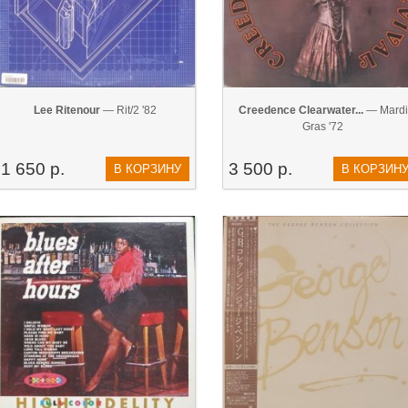
Lee Ritenour
— Rit/2 '82
Creedence Clearwater...
— Mardi
Gras '72
1 650 р.
3 500 р.
В КОРЗИНУ
В КОРЗИН