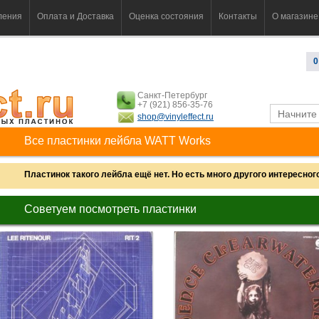
ления
Оплата и Доставка
Оценка состояния
Контакты
О магазине
0
Санкт-Петербург
+7 (921) 856-35-76
shop@vinyleffect.ru
Все пластинки лейбла WATT Works
Пластинок такого лейбла ещё нет. Но есть много другого интересного.
Советуем посмотреть пластинки