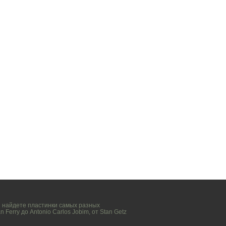
вы найдете пластинки самых разных
n Ferry
до
Antonio Carlos Jobim
, от
Stan Getz