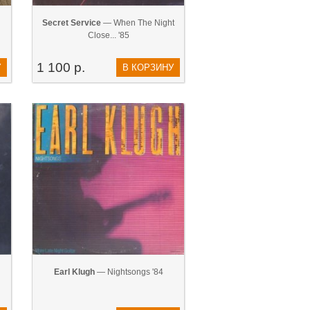
Secret Service
— When The Night
Close... '85
1 100 р.
У
В КОРЗИНУ
Earl Klugh
— Nightsongs '84