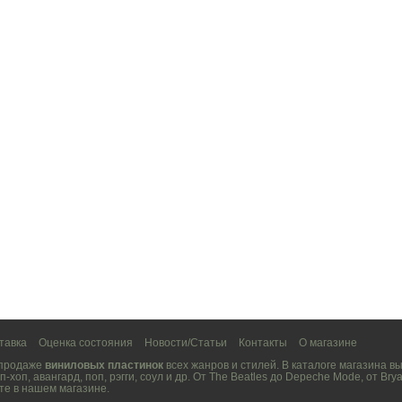
тавка
Оценка состояния
Новости/Статьи
Контакты
О магазине
 продаже
виниловых пластинок
всех жанров и стилей. В каталоге магазина 
п-хоп
,
авангард
,
поп
,
рэгги
,
соул
и др. От
The Beatles
до
Depeche Mode
, от
Brya
те в нашем магазине.