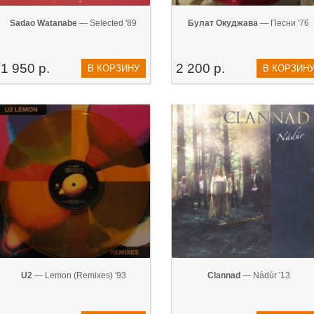
Sadao Watanabe
— Selected '89
Булат Окуджава
— Песни '76
1 950 р.
2 200 р.
В КОРЗИНУ
В КОРЗИН
U2
— Lemon (Remixes) '93
Clannad
— Nádúr '13