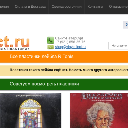
ления
Оплата и Доставка
Оценка состояния
Контакты
О магазине
0
Санкт-Петербург
+7 (921) 856-35-76
shop@vinyleffect.ru
Все пластинки лейбла RiTonis
Пластинок такого лейбла ещё нет. Но есть много другого интересного.
Советуем посмотреть пластинки