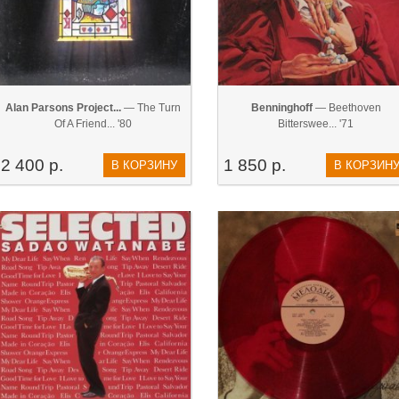
Alan Parsons Project...
— The Turn
Benninghoff
— Beethoven
Of A Friend... '80
Bitterswee... '71
2 400 р.
1 850 р.
В КОРЗИНУ
В КОРЗИН