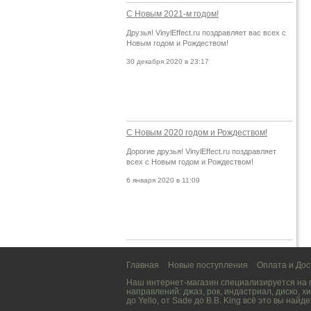
С Новым 2021-м годом!
Друзья! VinylEffect.ru поздравляет вас всех с
Новым годом и Рождеством!
30 декабря 2020 в 23:17
С Новым 2020 годом и Рождеством!
Дорогие друзья! VinylEffect.ru поздравляет
всех с Новым годом и Рождеством!
6 января 2020 в 11:09
Главная
Новые поступления
Оплата и Дос
Наш интернет-магазин специализируется на
направлений:
джаз
,
рок
,
индастриал
,
диско
,
хи
до
Yello
, от
Sade
до
B.B. King
всё это вы найде