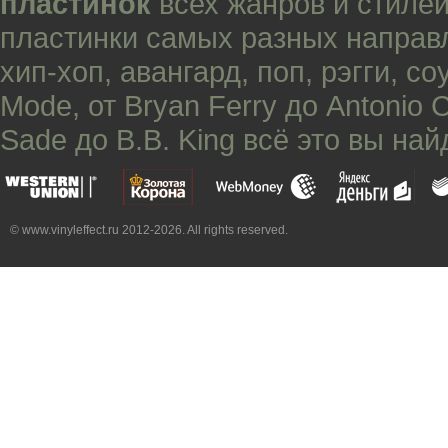
пластинок
всех жанров и стилей
пластинки самых разных направ
хип-хоп
,
авангард
,
поп
,
рэгги
,
со
Mode
, от
Bryan Ferry
до
Antonio 
Sade
до
B.B. King
всё это вы най
© www.vinyleffect.ru 2012-2026. All rights reserved.