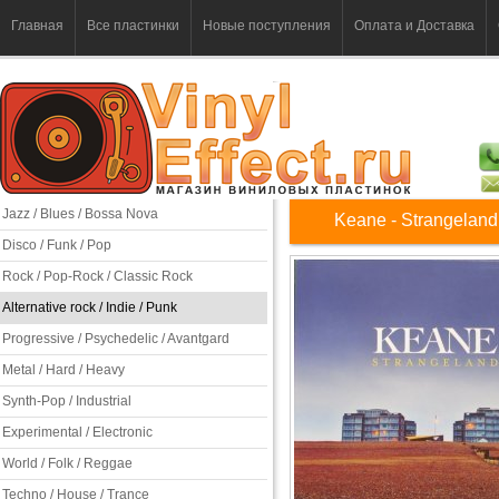
Главная
Все пластинки
Новые поступления
Оплата и Доставка
Jazz / Blues / Bossa Nova
Keane - Strangeland
Disco / Funk / Pop
Rock / Pop-Rock / Classic Rock
Alternative rock / Indie / Punk
Progressive / Psychedelic / Avantgard
Metal / Hard / Heavy
Synth-Pop / Industrial
Experimental / Electronic
World / Folk / Reggae
Techno / House / Trance