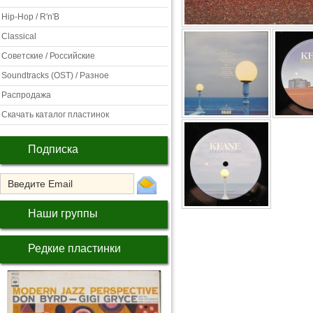
Hip-Hop / R'n'B
Classical
Советские / Российские
Soundtracks (OST) / Разное
Распродажа
Скачать каталог пластинок
Подписка
Наши группы
Редкие пластинки