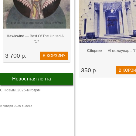
Hawkwind
— Best Of The United A...
'17
Сборник
— VI междунар... '
3 700 р.
В КОРЗИНУ
350 р.
В КОРЗ
Новостная лента
С Новым, 2025-м годом!
9 января 2025 в 15:46