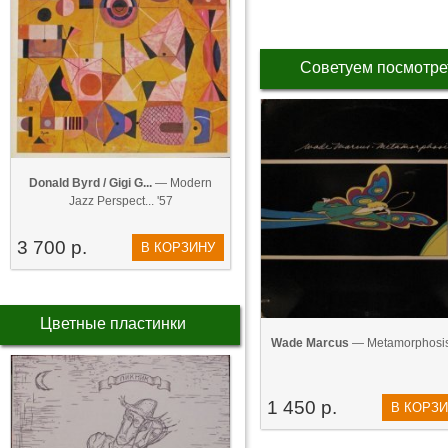
Советуем посмотре
Donald Byrd / Gigi G...
— Modern
Jazz Perspect... '57
3 700 р.
В КОРЗИНУ
Цветные пластинки
Wade Marcus
— Metamorphosis
1 450 р.
В КОРЗ